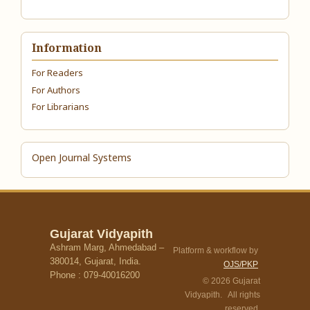
Information
For Readers
For Authors
For Librarians
Open Journal Systems
Gujarat Vidyapith
Ashram Marg, Ahmedabad –
Platform & workflow by
380014, Gujarat, India.
OJS/PKP
Phone : 079-40016200
© 2026 Gujarat
Vidyapith. All rights
reserved.