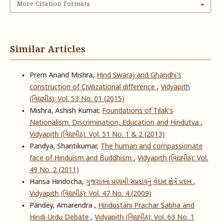
More Citation Formats
Similar Articles
Prem Anand Mishra,
Hind Swaraj and Ghandhi's
construction of Civilizational difference
,
Vidyapith
(વિદ્યાપીઠ): Vol. 53 No. 01 (2015)
Mishra, Ashish Kumar,
Foundations of Tilak's
Nationalism. Discrimination, Education and Hindutva
,
Vidyapith (વિદ્યાપીઠ): Vol. 51 No. 1 & 2 (2013)
Pandya, Shantikumar,
The human and compassionate
face of Hinduism and Buddhism
,
Vidyapith (વિદ્યાપીઠ): Vol.
49 No. 2 (2011)
Hansa Hindocha,
ગુજરાતનાં પ્રણામી સંપ્રદાયનું વેદાન્ત ક્ષેત્રે પ્રદાન
,
Vidyapith (વિદ્યાપીઠ): Vol. 47 No. 4 (2009)
Pandey, Amarendra ,
Hindustani Prachar Sabha and
Hindi-Urdu Debate
,
Vidyapith (વિદ્યાપીઠ): Vol. 63 No. 1