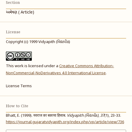
Section
અન્વેષણ ( Article)
License
Copyright (c) 1999 Vidyapith (વિદ્યાપીઠ)
This work is licensed under a
Creative Commons Attribution-
NonCommercial-NoDerivatives 4.0 International License
.
License Terms
How to Cite
Bhatt, E. (1999). स्वराज का बकाया हिसाब.
Vidyapith (વિદ્યાપીઠ)
,
37
(1), 23-33.
https://journal.gujaratvidyapith.org/index.php/vp/article/view/736