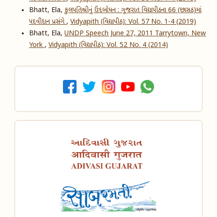
Bhatt, Ela,
કુલપતિશ્રીનું ઉદબોધન : ગૂજરાત વિદ્યાપીઠના 66 (છાસઠ)માં
પદવીદાન પ્રસંગે
,
Vidyapith (વિદ્યાપીઠ): Vol. 57 No. 1-4 (2019)
Bhatt, Ela,
UNDP Speech June 27, 2011 Tarrytown, New
York
,
Vidyapith (વિદ્યાપીઠ): Vol. 52 No. 4 (2014)