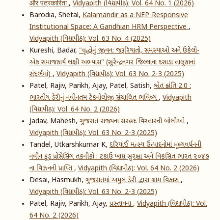
और पत्रकारिता
,
Vidyapith (વિદ્યાપીઠ): Vol. 64 No. 1 (2026)
Barodia, Shetal,
Kalamandir as a NEP-Responsive
Institutional Space: A Gandhian HRM Perspective
,
Vidyapith (વિદ્યાપીઠ): Vol. 63 No. 4 (2025)
Kureshi, Badar,
"વૃદ્ધોનું જીવન: જરૂરિયાતો, સમસ્યાઓ અને ઉકેલો-
એક સમાજકાર્ય લક્ષી અભ્યાસ" (સુરેન્દ્રનગર જિલ્લાના દસાડા તાલુકાનાં
સંદર્ભમાં)
,
Vidyapith (વિદ્યાપીઠ): Vol. 63 No. 2-3 (2025)
Patel, Rajiv, Parikh, Ajay, Patel, Satish,
શ્વેત ક્રાંતિ 2.0 :
ભારતીય ડેરીનું નવીનતમ ટેકનોલોજી સંચાલિત ભવિષ્ય
,
Vidyapith
(વિદ્યાપીઠ): Vol. 64 No. 2 (2026)
Jadav, Mahesh,
ગુજરાત રાજ્યના સરહદ વિસ્તારની બોલીઓ
,
Vidyapith (વિદ્યાપીઠ): Vol. 63 No. 2-3 (2025)
Tandel, Utkarshkumar K,
દરિયાઈ મત્સ્ય ઉત્પાદનોમાં મૂલ્યવર્ધનની
નવીન ફૂડ પ્રોસેસિંગ તકનીકો : ટકાઉ ખાદ્ય સુરક્ષા અને વિકસિત ભારત ૨૦૪૭
ના વિઝનની પ્રાપ્તિ
,
Vidyapith (વિદ્યાપીઠ): Vol. 64 No. 2 (2026)
Desai, Hasmukh,
ગુજરાતમાં અમુલ ડેરી દ્વારા ગ્રામ વિકાસ
,
Vidyapith (વિદ્યાપીઠ): Vol. 63 No. 2-3 (2025)
Patel, Rajiv, Parikh, Ajay,
પ્રસ્તાવના
,
Vidyapith (વિદ્યાપીઠ): Vol.
64 No. 2 (2026)