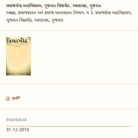
સમાજસેવા મહાવિદ્યાલય, ગૂજરાત વિદ્યાપીઠ, અમદાવાદ, ગુજરાત
અધ્યક્ષ, સમાજશાસ્ત્ર અને સમાજ માનવશાસ્ત્ર વિભાગ, મ. દે. સમાજસેવા મહાવિદ્યાલય,
ગૂજરાત વિદ્યાપીઠ, અમદાવાદ, ગુજરાત
pdf
Published
31-12-2010