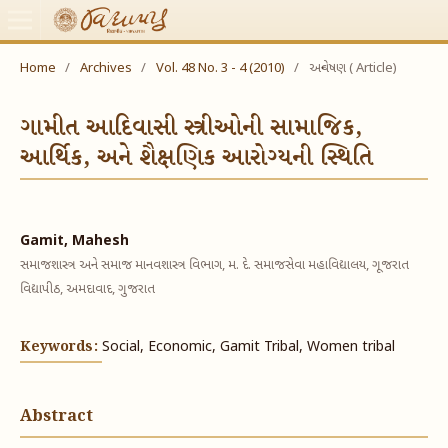
Home
/
Archives
/
Vol. 48 No. 3 - 4 (2010)
/
અન્વેષણ ( Article)
ગામીત આદિવાસી સ્ત્રીઓની સામાજિક,
આર્થિક, અને શૈક્ષણિક આરોગ્યની સ્થિતિ
Gamit, Mahesh
સમાજશાસ્ત્ર અને સમાજ માનવશાસ્ત્ર વિભાગ, મ. દે. સમાજસેવા મહાવિદ્યાલય, ગૂજરાત
વિદ્યાપીઠ, અમદાવાદ, ગુજરાત
Keywords:
Social, Economic, Gamit Tribal, Women tribal
Abstract