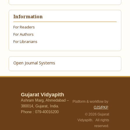
Information
For Readers
For Authors
For Librarians
Open Journal Systems
Gujarat Vidyapith
Ashram Marg, Ahmedabad –
Platform & workflow by
380014, Gujarat, India.
OJS/PKP
Phone : 079-40016200
© 2026 Gujarat
Vidyapith. All rights
reserved.