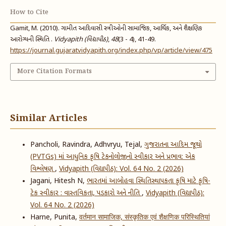
How to Cite
Gamit, M. (2010). ગામીત આદિવાસી સ્ત્રીઓની સામાજિક, આર્થિક, અને શૈક્ષણિક
આરોગ્યની સ્થિતિ .
Vidyapith (વિદ્યાપીઠ)
,
48
(3 - 4), 41-49.
https://journal.gujaratvidyapith.org/index.php/vp/article/view/475
More Citation Formats
Similar Articles
Pancholi, Ravindra, Adhvryu, Tejal,
ગુજરાતના આદિમ જૂથો
(PVTGs) માં આધુનિક કૃષિ ટેકનોલોજીનો સ્વીકાર અને પ્રભાવ: એક
વિશ્લેષણ
,
Vidyapith (વિદ્યાપીઠ): Vol. 64 No. 2 (2026)
Jagani, Hitesh N,
ભારતમાં આબોહવા સ્થિતિસ્થાપકતા કૃષિ માટે કૃષિ-
ટેક સ્વીકાર : વાસ્તવિકતા, પડકારો અને નીતિ
,
Vidyapith (વિદ્યાપીઠ):
Vol. 64 No. 2 (2026)
Harne, Punita,
वर्तमान सामाजिक, संस्कृतिक एवं शैक्षणिक परिस्थितियां