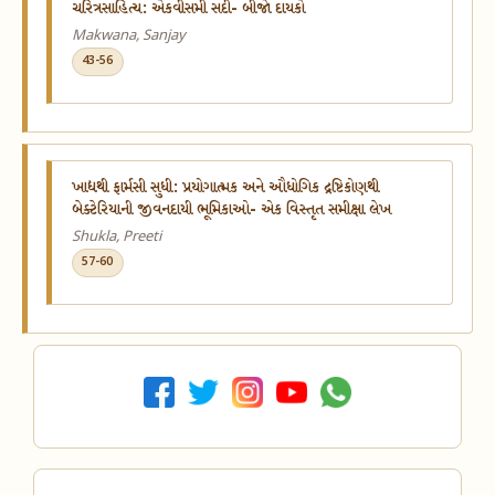
ચરિત્રસાહિત્ય: એકવીસમી સદી- બીજો દાયકો
Makwana, Sanjay
43-56
ખાદ્યથી ફાર્મસી સુધી: પ્રયોગાત્મક અને ઔધોગિક દ્રષ્ટિકોણથી
બેક્ટેરિયાની જીવનદાયી ભૂમિકાઓ- એક વિસ્તૃત સમીક્ષા લેખ
Shukla, Preeti
57-60