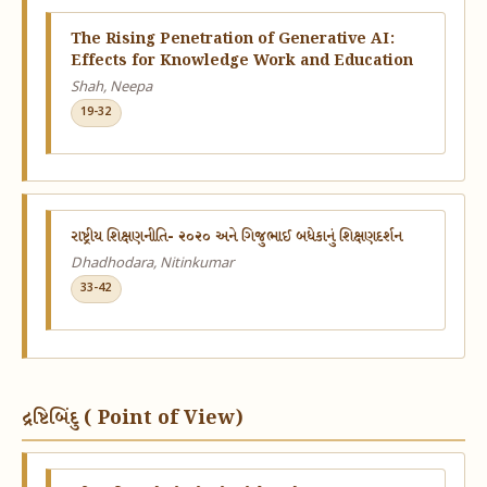
The Rising Penetration of Generative AI:
Effects for Knowledge Work and Education
Shah, Neepa
19-32
રાષ્ટ્રીય શિક્ષણનીતિ- ૨૦૨૦ અને ગિજુભાઈ બધેકાનું શિક્ષણદર્શન
Dhadhodara, Nitinkumar
33-42
દ્રષ્ટિબિંદુ ( Point of View)