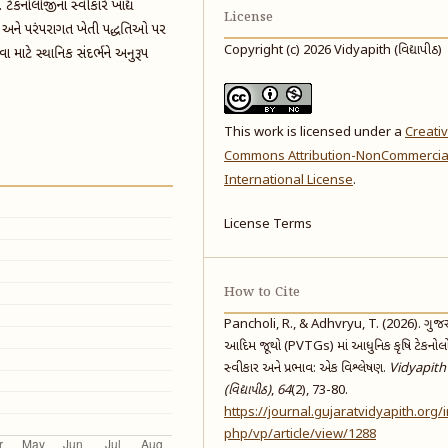
ટેકનોલોજીના સ્વીકારે ખાદ્ય
License
ધારો અને પરંપરાગત ખેતી પદ્ધતિઓ પર
Copyright (c) 2026 Vidyapith (વિદ્યાપીઠ)
માટે સ્થાનિક સંદર્ભને અનુરૂપ
This work is licensed under a
Creati
Commons Attribution-NonCommercial
International License
.
License Terms
How to Cite
Pancholi, R., & Adhvryu, T. (2026). ગુજ
આદિમ જૂથો (PVTGs) માં આધુનિક કૃષિ ટેકનોલ
સ્વીકાર અને પ્રભાવ: એક વિશ્લેષણ.
Vidyapith
(વિદ્યાપીઠ)
,
64
(2), 73-80.
https://journal.gujaratvidyapith.org/
php/vp/article/view/1288