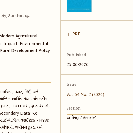
ciety, Gandhinagar
PDF
 Modern Agricultural
c Impact, Environmental
 Rural Development Policy
Published
25-06-2026
Issue
વાળિયા, પઢાર, સિદ્દી અને
Vol. 64 No. 2 (2026)
સામાજિક-આર્થિક તથા પર્યાવરણીય
 (દા.ત., TRTI સર્વેક્ષણ અહેવાલો),
Section
ેટા (Secondary Data) પર
અન્વેષણ ( Article)
ને હાઈ-યીલ્ડિંગ વરાઈટીઝ - HYVs
ર્યાદાઓ, જમીનના ટુકડા અને