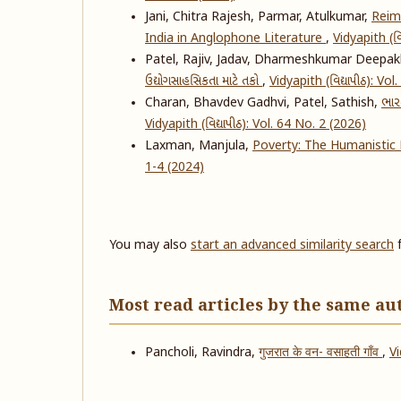
Jani, Chitra Rajesh, Parmar, Atulkumar,
Reima
India in Anglophone Literature
,
Vidyapith (વિ
Patel, Rajiv, Jadav, Dharmeshkumar Deepak
ઉદ્યોગસાહસિકતા માટે તકો
,
Vidyapith (વિદ્યાપીઠ): Vo
Charan, Bhavdev Gadhvi, Patel, Sathish,
ભાર
Vidyapith (વિદ્યાપીઠ): Vol. 64 No. 2 (2026)
Laxman, Manjula,
Poverty: The Humanistic
1-4 (2024)
You may also
start an advanced similarity search
f
Most read articles by the same au
Pancholi, Ravindra,
गुजरात के वन- वसाहती गाँव
,
Vi