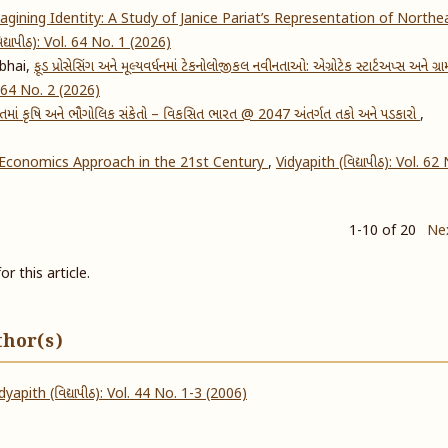
gining Identity: A Study of Janice Pariat’s Representation of Northe
દ્યાપીઠ): Vol. 64 No. 1 (2026)
bhai,
ફૂડ પ્રોસેસિંગ અને મૂલ્યવર્ધનમાં ટેકનોલોજીકલ નવીનતાઓ: એગ્રોટેક સ્ટાર્ટઅપ્સ અને ગ્ર
l. 64 No. 2 (2026)
તમાં કૃષિ અને ભૌગોલિક સંકેતો – વિકસિત ભારત @ 2047 અંતર્ગત તકો અને પડકારો
,
 Economics Approach in the 21st Century
,
Vidyapith (વિદ્યાપીઠ): Vol. 62
1-10 of 20
Ne
or this article.
thor(s)
dyapith (વિદ્યાપીઠ): Vol. 44 No. 1-3 (2006)