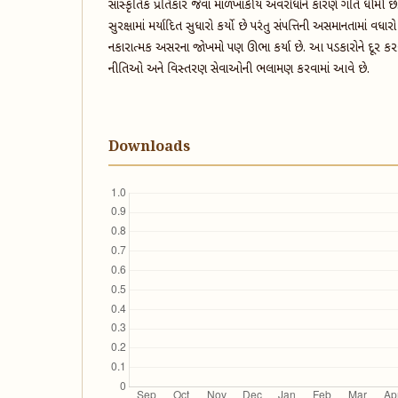
સાંસ્કૃતિક પ્રતિકાર જેવા માળખાકીય અવરોધોને કારણે ગતિ ધીમી છે. 
સુરક્ષામાં મર્યાદિત સુધારો કર્યો છે પરંતુ સંપત્તિની અસમાનતામાં વ
નકારાત્મક અસરના જોખમો પણ ઊભા કર્યા છે. આ પડકારોને દૂર કરવા 
નીતિઓ અને વિસ્તરણ સેવાઓની ભલામણ કરવામાં આવે છે.
Downloads