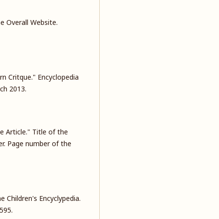
he Overall Website.
rn Critque." Encyclopedia
rch 2013.
e Article." Title of the
her. Page number of the
he Children's Encyclypedia.
595.