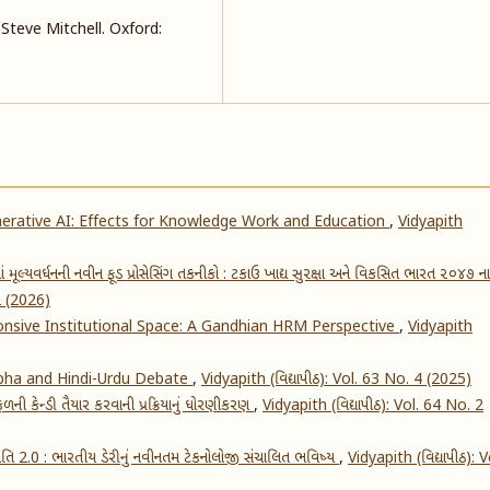
Steve Mitchell. Oxford:
nerative AI: Effects for Knowledge Work and Education
,
Vidyapith
ાં મૂલ્યવર્ધનની નવીન ફૂડ પ્રોસેસિંગ તકનીકો : ટકાઉ ખાદ્ય સુરક્ષા અને વિકસિત ભારત ૨૦૪૭ ના
 2 (2026)
nsive Institutional Space: A Gandhian HRM Perspective
,
Vidyapith
abha and Hindi-Urdu Debate
,
Vidyapith (વિદ્યાપીઠ): Vol. 63 No. 4 (2025)
 કેન્ડી તૈયાર કરવાની પ્રક્રિયાનું ધોરણીકરણ
,
Vidyapith (વિદ્યાપીઠ): Vol. 64 No. 2
ક્રાંતિ 2.0 : ભારતીય ડેરીનું નવીનતમ ટેકનોલોજી સંચાલિત ભવિષ્ય
,
Vidyapith (વિદ્યાપીઠ): V