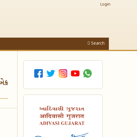
Login
Search
 એક