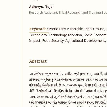
Adhvryu, Tejal
Research Assistant, Tribal Research and Training So
Keywords:
Particularly Vulnerable Tribal Groups,
Technology, Technology Adoption, Socio-Economi
Impact, Food Security, Agricultural Development,
Abstract
આ સંશોધન પત્ર ગુજરાતના પાંચ આદિમ જૂથો (PVTGs): કાથોડી, કોટ
કોલઘામાં આધુનિક કૃષિ ટેકનોલોજીના સ્વીકારના વલણો અને તેના 
પરિણામોનું વિશ્લેષણ કરે છે. આ અભ્યાસ મુખ્યત્વે સરકારી પ્રકાશનો
નીતિ વિશ્લેષણો અને શૈક્ષણિક સંશોધન પત્રોમાંથી મેળવેલા ગૌણ ડ
આધારિત છે. તારણો સૂચવે છે કે ટેકનોલોજીનો સ્વીકાર (ખાસ કરી
અને રાસાયણિક ખાતરો) અસમાન છે અને જ્ઞાનનો અભાવ, ધિરાણની મ