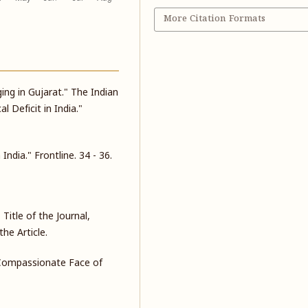
More Citation Formats
ng in Gujarat." The Indian
l Deficit in India."
India." Frontline. 34 - 36.
" Title of the Journal,
he Article.
 Compassionate Face of