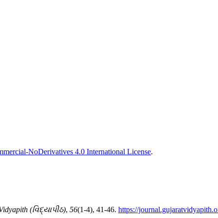
ercial-NoDerivatives 4.0 International License
.
Vidyapith (વિદ્યાપીઠ)
,
56
(1-4), 41-46.
https://journal.gujaratvidyapith.