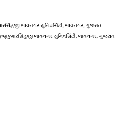
કુમારસિંહજી ભાવનગર યુનિવર્સિટી, ભાવનગર, ગુજરાત
ૃષ્ણકુમારસિંહજી ભાવનગર યુનિવર્સિટી, ભાવનગર, ગુજરાત