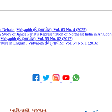
du Debate
,
Vidyapith (વિદ્યાપીઠ): Vol. 63 No. 4 (2025)
A Study of Janice Pariat’s Representation of Northeast India in Anglop
,
Vidyapith (વિદ્યાપીઠ): Vol. 55 No. 02 (2017)
erature in English
,
Vidyapith (વિદ્યાપીઠ): Vol. 54 No. 1 (2016)