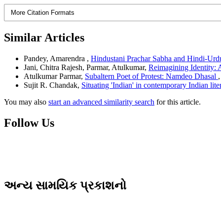
More Citation Formats
Similar Articles
Pandey, Amarendra ,
Hindustani Prachar Sabha and Hindi-Ur
Jani, Chitra Rajesh, Parmar, Atulkumar,
Reimagining Identity: 
Atulkumar Parmar,
Subaltern Poet of Protest: Namdeo Dhasal
Sujit R. Chandak,
Situating 'Indian' in contemporary Indian lit
You may also
start an advanced similarity search
for this article.
Follow Us
અન્ય સામયિક પ્રકાશનો