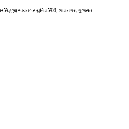
મારસિંહજી ભાવનગર યુનિવર્સિટી, ભાવનગર, ગુજરાત