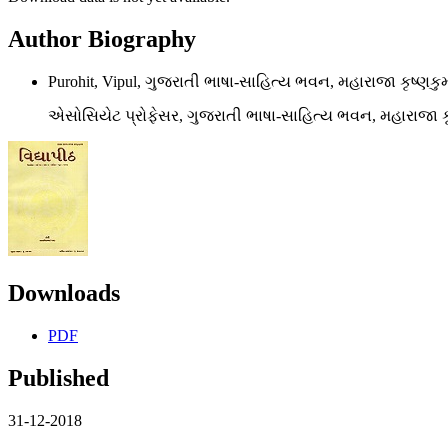
Author Biography
Purohit, Vipul, ગુજરાતી ભાષા-સાહિત્ય ભવન, મહારાજા કૃષ્ણ
એસોસિયેટ પ્રોફેસર, ગુજરાતી ભાષા-સાહિત્ય ભવન, મહારાજા ક
Downloads
PDF
Published
31-12-2018