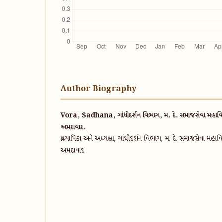
Author Biography
Vora, Sadhana, ગાંધીદર્શન વિભાગ, મ. દે. સમાજસેવા મહાવિદ્
અમદાવાદ.
પ્રાધ્યાપિકા અને અધ્યક્ષા, ગાંધીદર્શન વિભાગ, મ. દે. સમાજસેવા મહાવ
અમદાવાદ.