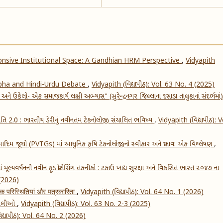
nsive Institutional Space: A Gandhian HRM Perspective
,
Vidyapith
abha and Hindi-Urdu Debate
,
Vidyapith (વિદ્યાપીઠ): Vol. 63 No. 4 (2025)
 અને ઉકેલો- એક સમાજકાર્ય લક્ષી અભ્યાસ" (સુરેન્દ્રનગર જિલ્લાના દસાડા તાલુકાનાં સંદર્ભમાં
ક્રાંતિ 2.0 : ભારતીય ડેરીનું નવીનતમ ટેકનોલોજી સંચાલિત ભવિષ્ય
,
Vidyapith (વિદ્યાપીઠ): V
દિમ જૂથો (PVTGs) માં આધુનિક કૃષિ ટેકનોલોજીનો સ્વીકાર અને પ્રભાવ: એક વિશ્લેષણ
,
ં મૂલ્યવર્ધનની નવીન ફૂડ પ્રોસેસિંગ તકનીકો : ટકાઉ ખાદ્ય સુરક્ષા અને વિકસિત ભારત ૨૦૪૭ ના
 (2026)
णिक परिस्थितियां और पत्रकारिता
,
Vidyapith (વિદ્યાપીઠ): Vol. 64 No. 1 (2026)
 બોલીઓ
,
Vidyapith (વિદ્યાપીઠ): Vol. 63 No. 2-3 (2025)
દ્યાપીઠ): Vol. 64 No. 2 (2026)