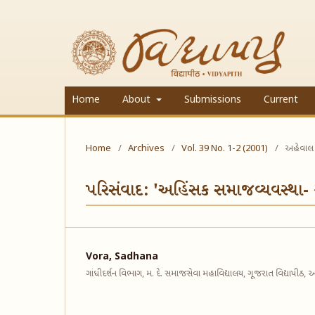
Home
About
Submissions
Current
Home
/
Archives
/
Vol. 39 No. 1-2 (2001)
/
અહેવાલ
પરિસંવાદ: 'અહિંસક સમાજવ્યવસ્થા- ગા
Vora, Sadhana
ગાંધીદર્શન વિભાગ, મ. દે. સમાજસેવા મહાવિદ્યાલય, ગૂજરાત વિદ્યાપીઠ, 