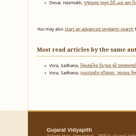
Desai, Hasmukh,
ગુજરાતમાં અમુલ ડેરી દ્વારા ગ્રામ 
You may also
start an advanced similarity search
f
Most read articles by the same au
Vora, Sadhana,
વિશ્વશાંતિના ઉદ્દગાતા શ્રી રામલાલભ
Vora, Sadhana,
આંતરરાષ્ટ્રીય પરિસંવાદ: 'બદલાતા વિશ્
Gujarat Vidyapith
Ashram Marg, Ahmedabad – 380014, Gujarat, Indi