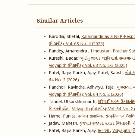
Similar Articles
Barodia, Shetal,
Kalamandir as a NEP-Respo
(વિદ્યાપીઠ): Vol. 63 No. 4 (2025)
Pandey, Amarendra ,
Hindustani Prachar S
Kureshi, Badar,
"વૃદ્ધોનું જીવન: જરૂરિયાતો, સમસ્યાઓ
Vidyapith (વિદ્યાપીઠ): Vol. 63 No. 2-3 (2025)
Patel, Rajiv, Parikh, Ajay, Patel, Satish,
શ્વેત 
64 No. 2 (2026)
Pancholi, Ravindra, Adhvryu, Tejal,
ગુજરાતના આ
Vidyapith (વિદ્યાપીઠ): Vol. 64 No. 2 (2026)
Tandel, Utkarshkumar K,
દરિયાઈ મત્સ્ય ઉત્પાદનોમા
વિઝનની પ્રાપ્તિ
,
Vidyapith (વિદ્યાપીઠ): Vol. 64 No. 2
Harne, Punita,
वर्तमान सामाजिक, संस्कृतिक एवं शैक्ष
Jadav, Mahesh,
ગુજરાત રાજ્યના સરહદ વિસ્તારની
Patel, Rajiv, Parikh, Ajay,
પ્રસ્તાવના
,
Vidyapith (વિ