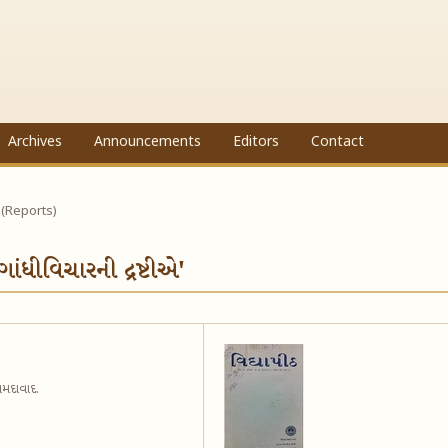
Archives
Announcements
Editors
Contact
 (Reports)
ંધીવિચારની દ્રષ્ટીએ'
અમદાવાદ.