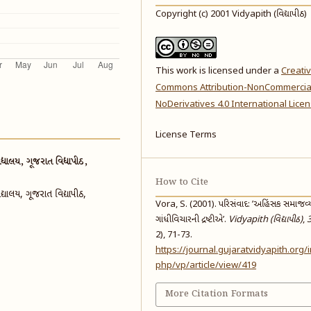
Copyright (c) 2001 Vidyapith (વિદ્યાપીઠ)
This work is licensed under a
Creati
Commons Attribution-NonCommercia
NoDerivatives 4.0 International Lice
License Terms
યાલય, ગૂજરાત વિદ્યાપીઠ,
How to Cite
િદ્યાલય, ગૂજરાત વિદ્યાપીઠ,
Vora, S. (2001). પરિસંવાદ: ’અહિંસક સમાજવ્
ગાંધીવિચારની દ્રષ્ટીએ’.
Vidyapith (વિદ્યાપીઠ)
,
2), 71-73.
https://journal.gujaratvidyapith.org/
php/vp/article/view/419
More Citation Formats