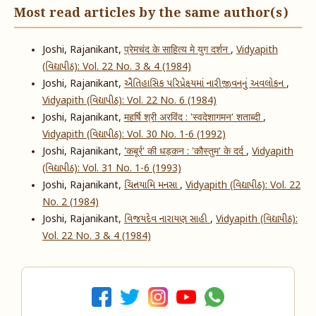
Most read articles by the same author(s)
Joshi, Rajanikant,
प्रेमचंद के साहित्य मे युग दर्शन
,
Vidyapith
(વિદ્યાપીઠ): Vol. 22 No. 3 & 4 (1984)
Joshi, Rajanikant,
ઐતિહાસિક પરિપ્રેક્ષ્યમાં નારીજીવનનું અવલોકન
,
Vidyapith (વિદ્યાપીઠ): Vol. 22 No. 6 (1984)
Joshi, Rajanikant,
महर्षि श्री अरविंद : 'स्वदेशागमन' शताब्दी
,
Vidyapith (વિદ્યાપીઠ): Vol. 30 No. 1-6 (1992)
Joshi, Rajanikant,
'कबूर्र' की धड़कन : 'कौस्तुम' के दर्द
,
Vidyapith
(વિદ્યાપીઠ): Vol. 31 No. 1-6 (1993)
Joshi, Rajanikant,
ચિન્તયામિ મનસા
,
Vidyapith (વિદ્યાપીઠ): Vol. 22
No. 2 (1984)
Joshi, Rajanikant,
વિજયદેવ નારાયણ સાહી
,
Vidyapith (વિદ્યાપીઠ):
Vol. 22 No. 3 & 4 (1984)