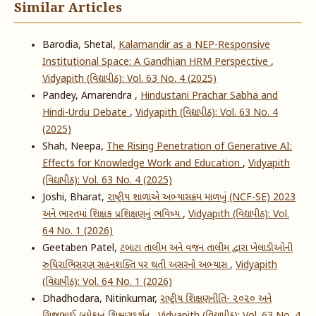
Similar Articles
Barodia, Shetal,
Kalamandir as a NEP-Responsive
Institutional Space: A Gandhian HRM Perspective
,
Vidyapith (વિદ્યાપીઠ): Vol. 63 No. 4 (2025)
Pandey, Amarendra ,
Hindustani Prachar Sabha and
Hindi-Urdu Debate
,
Vidyapith (વિદ્યાપીઠ): Vol. 63 No. 4
(2025)
Shah, Neepa,
The Rising Penetration of Generative AI:
Effects for Knowledge Work and Education
,
Vidyapith
(વિદ્યાપીઠ): Vol. 63 No. 4 (2025)
Joshi, Bharat,
રાષ્ટ્રીય શાળાએ અભ્યાસક્રમ માળખું (NCF-SE) 2023
અને ભારતમાં શિક્ષક પ્રશિક્ષણનું ભવિષ્ય
,
Vidyapith (વિદ્યાપીઠ): Vol.
64 No. 1 (2026)
Geetaben Patel,
ટબાટા તાલીમ અને વજન તાલીમ દ્વારા ખેલાડીઓની
રુધિરાભિસરણ સહનશક્તિ પર થતી અસરનો અભ્યાસ
,
Vidyapith
(વિદ્યાપીઠ): Vol. 64 No. 1 (2026)
Dhadhodara, Nitinkumar,
રાષ્ટ્રીય શિક્ષણનીતિ- ૨૦૨૦ અને