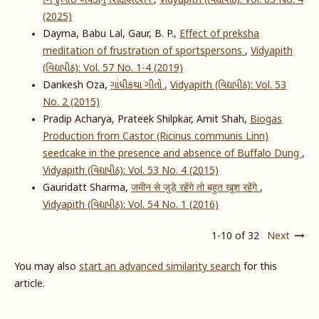
ગિજુભાઈ બધેકાનું શિક્ષણદર્શન
,
Vidyapith (વિદ્યાપીઠ): Vol. 63 No. 4
(2025)
Dayma, Babu Lal, Gaur, B. P.,
Effect of preksha
meditation of frustration of sportspersons
,
Vidyapith
(વિદ્યાપીઠ): Vol. 57 No. 1-4 (2019)
Dankesh Oza,
ગાંધીકથા ગીતો
,
Vidyapith (વિદ્યાપીઠ): Vol. 53
No. 2 (2015)
Pradip Acharya, Prateek Shilpkar, Amit Shah,
Biogas
Production from Castor (Ricinus communis Linn)
seedcake in the presence and absence of Buffalo Dung
,
Vidyapith (વિદ્યાપીઠ): Vol. 53 No. 4 (2015)
Gauridatt Sharma,
जमीन से जुड़े रहेंगे तो बहुत खुश रहेंगे
,
Vidyapith (વિદ્યાપીઠ): Vol. 54 No. 1 (2016)
1-10 of 32
Next
You may also
start an advanced similarity search
for this
article.