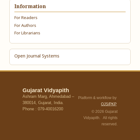
Information
For Readers
For Authors
For Librarians
Open Journal Systems
Gujarat Vidyapith
Ashram Marg, Ahmedabad –
Platform & workflow by
380014, Gujarat, India.
OJS/PKP
Phone : 079-40016200
© 2026 Gujarat
Vidyapith. All rights
reserved.