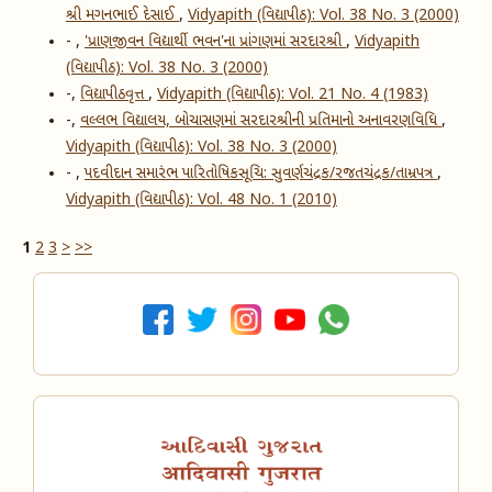
શ્રી મગનભાઈ દેસાઈ
,
Vidyapith (વિદ્યાપીઠ): Vol. 38 No. 3 (2000)
- ,
'પ્રાણજીવન વિદ્યાર્થી ભવન'ના પ્રાંગણમાં સરદારશ્રી
,
Vidyapith
(વિદ્યાપીઠ): Vol. 38 No. 3 (2000)
-,
વિદ્યાપીઠવૃત્ત
,
Vidyapith (વિદ્યાપીઠ): Vol. 21 No. 4 (1983)
-,
વલ્લભ વિદ્યાલય, બોચાસણમાં સરદારશ્રીની પ્રતિમાનો અનાવરણવિધિ
,
Vidyapith (વિદ્યાપીઠ): Vol. 38 No. 3 (2000)
- ,
પદવીદાન સમારંભ પારિતોષિકસૂચિ: સુવર્ણચંદ્રક/રજતચંદ્રક/તામ્રપત્ર
,
Vidyapith (વિદ્યાપીઠ): Vol. 48 No. 1 (2010)
1
2
3
>
>>