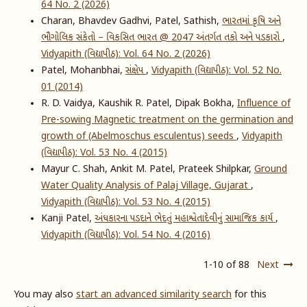
64 No. 2 (2026)
Charan, Bhavdev Gadhvi, Patel, Sathish,
ભારતમાં કૃષિ અને
ભૌગોલિક સંકેતો – વિકસિત ભારત @ 2047 અંતર્ગત તકો અને પડકારો
,
Vidyapith (વિદ્યાપીઠ): Vol. 64 No. 2 (2026)
Patel, Mohanbhai,
સંક્ષેપ
,
Vidyapith (વિદ્યાપીઠ): Vol. 52 No.
01 (2014)
R. D. Vaidya, Kaushik R. Patel, Dipak Bokha,
Influence of
Pre-sowing Magnetic treatment on the germination and
growth of (Abelmoschus esculentus) seeds
,
Vidyapith
(વિદ્યાપીઠ): Vol. 53 No. 4 (2015)
Mayur C. Shah, Ankit M. Patel, Prateek Shilpkar,
Ground
Water Quality Analysis of Palaj Village, Gujarat
,
Vidyapith (વિદ્યાપીઠ): Vol. 53 No. 4 (2015)
Kanji Patel,
અંધકારના પડદાને ભેદતું મહાશ્વેતાદેવીનું સામાજિક કાર્ય
,
Vidyapith (વિદ્યાપીઠ): Vol. 54 No. 4 (2016)
1-10 of 88
Next
You may also
start an advanced similarity search
for this