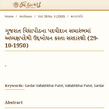
Home
/
Archives
/
Vol. 38 No. 3 (2000)
/
સ્મરણાંજલિ
ગૂજરાત વિદ્યાપીઠના પદવીદાન સમારંભમાં
અધ્યક્ષપદેથી ઉદ્દબોધન કરતા સરદારશ્રી (29-
10-1950)
-
Keywords:
Sardar Vallabhbhai Patel, Vallabhbhai Patel, Sardar
Abstract