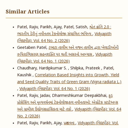
Similar Articles
Patel, Rajiv, Parikh, Ajay, Patel, Satish,
શ્વેત ક્રાંતિ 2.0 :
ભારતીય ડેરીનું નવીનતમ ટેકનોલોજી સંચાલિત ભવિષ્ય
,
Vidyapith
(વિદ્યાપીઠ): Vol. 64 No. 2 (2026)
Geetaben Patel,
ટબાટા તાલીમ અને વજન તાલીમ દ્વારા ખેલાડીઓની
રુધિરાભિસરણ સહનશક્તિ પર થતી અસરનો અભ્યાસ
,
Vidyapith
(વિદ્યાપીઠ): Vol. 64 No. 1 (2026)
Chaudhary, Hardipkumar S. , Shilpka, Prateek , Patel,
Kaushik ,
Correlation Based Insights into Growth, Yield
and Seed Quality Traits of Green Gram (Vigna radiata L.)
,
Vidyapith (વિદ્યાપીઠ): Vol. 64 No. 1 (2026)
Patel, Rajiv, Jadav, Dharmeshkumar Deepakbhai,
ફૂડ
પ્રોસેસિંગ અને મૂલ્યવર્ધનમાં ટેકનોલોજીકલ નવીનતાઓ: એગ્રોટેક સ્ટાર્ટઅપ્સ
અને ગ્રામીણ ઉદ્યોગસાહસિકતા માટે તકો
,
Vidyapith (વિદ્યાપીઠ): Vol. 64
No. 2 (2026)
Patel, Rajiv, Parikh, Ajay,
પ્રસ્તાવના
,
Vidyapith (વિદ્યાપીઠ): Vol.