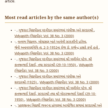
article.
Most read articles by the same author(s)
- ,
ગૂજરાત વિદ્યાપીઠના પદવીદાન સમારંભમાં ગાંધીજી અને સરદારશ્રી
,
Vidyapith (વિદ્યાપીઠ): Vol. 38 No. 3 (2000)
-,
વલ્લભ વિદ્યાલય, બોચાસણ ખાતે આવેલી સરદર્શીની પ્રતિમા,
જેની અનાવરણવિધિ તા. 2-3-1952ના રોજ ડૉ. રાજેન્દ્ર પ્રસાદે કર્યો હતો
,
Vidyapith (વિદ્યાપીઠ): Vol. 38 No. 3 (2000)
- ,
ગૂજરાત વિદ્યાપીઠના પદવીદાન સમારંભમાં શ્રી મણીબેન પટેલ, શ્રી
કાનજીભાઈ દેસાઈ, તથા સરદારશ્રી (29-10-1950)
,
Vidyapith
(વિદ્યાપીઠ): Vol. 38 No. 3 (2000)
- ,
ગૂજરાત વિદ્યાપીઠના પદવીદાન સમારંભમાં ગાંધીજી અને
સરદારશ્રી (1925)
,
Vidyapith (વિદ્યાપીઠ): Vol. 38 No. 3 (2000)
- ,
ગૂજરાત વિદ્યાપીઠના પદવીદાન સમારંભમાં શ્રી મણીબેન પટેલ, શ્રી
કાનજીભાઈ દેસાઈ, સરદારશ્રી તથા શ્રી મોરારજીભાઈ દેસાઈ (29-10-
1950)
,
Vidyapith (વિદ્યાપીઠ): Vol. 38 No. 3 (2000)
-,
'પ્રાણજીવન વિદ્યાર્થી ભવન'ના પ્રાંગણમાં આયોજિત સભામાં સરદારશ્રી અને