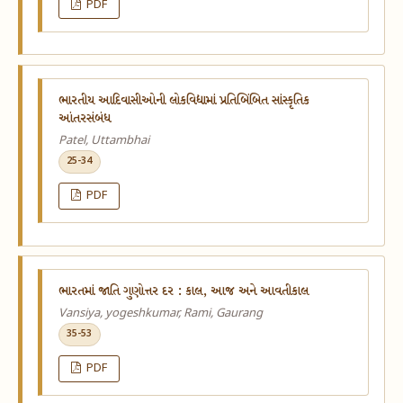
PDF
ભારતીય આદિવાસીઓની લોકવિદ્યામાં પ્રતિબિંબિત સાંસ્કૃતિક
આંતરસંબંધ
Patel, Uttambhai
25-34
PDF
​ભારતમાં​ જાતિ ગુણોત્તર દર : કાલ, આજ અને આવતીકાલ
Vansiya, yogeshkumar, Rami, Gaurang
35-53
PDF