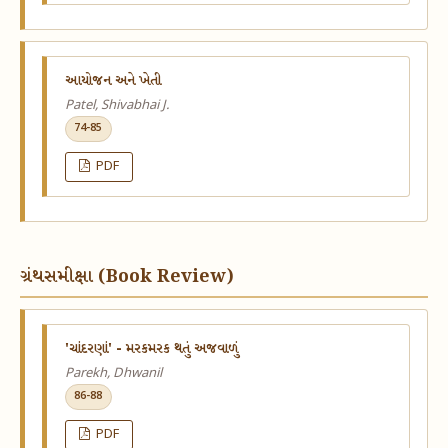
આયોજન અને ખેતી
Patel, Shivabhai J.
74-85
PDF
ગ્રંથસમીક્ષા (Book Review)
'ચાંદરણાં' - મરકમરક થતું અજવાળું
Parekh, Dhwanil
86-88
PDF