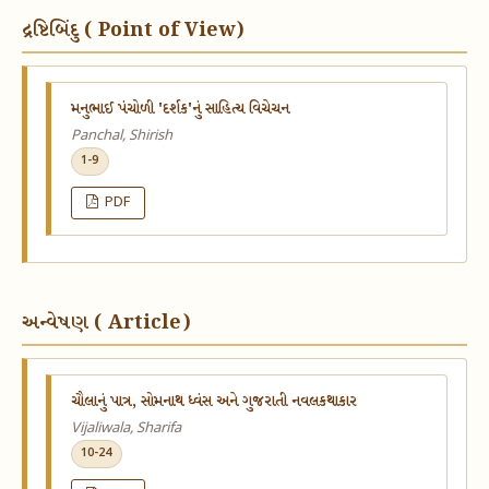
દ્રષ્ટિબિંદુ ( Point of View)
મનુભાઈ પંચોળી 'દર્શક'નું સાહિત્ય વિચેચન
Panchal, Shirish
1-9
PDF
અન્વેષણ ( Article)
ચૌલાનું પાત્ર, સોમનાથ ધ્વંસ અને ગુજરાતી નવલકથાકાર
Vijaliwala, Sharifa
10-24