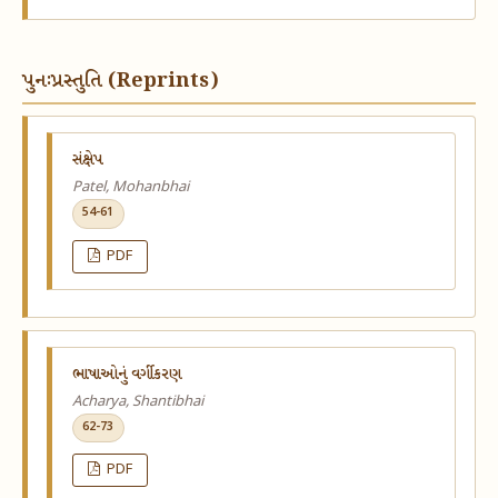
પુનઃપ્રસ્તુતિ (Reprints)
સંક્ષેપ
Patel, Mohanbhai
54-61
PDF
ભાષાઓનું વર્ગીકરણ
Acharya, Shantibhai
62-73
PDF