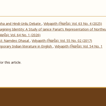
abha and Hindi-Urdu Debate
,
Vidyapith (વિદ્યાપીઠ): Vol. 63 No. 4 (2025)
gining Identity: A Study of Janice Pariat’s Representation of Northe
દ્યાપીઠ): Vol. 64 No. 1 (2026)
est: Namdeo Dhasal
,
Vidyapith (વિદ્યાપીઠ): Vol. 55 No. 02 (2017)
mporary Indian literature in English
,
Vidyapith (વિદ્યાપીઠ): Vol. 54 No. 1
or this article.