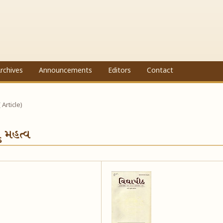
rchives
Announcements
Editors
Contact
( Article)
ું મહત્વ