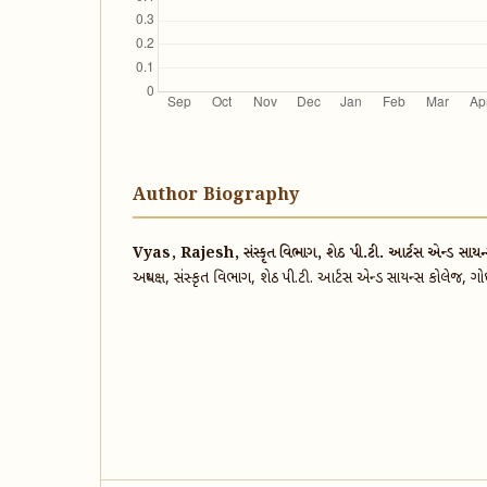
Author Biography
Vyas, Rajesh, સંસ્કૃત વિભાગ, ​શેઠ પી.ટી. આર્ટસ એન્ડ સાયન્સ
​અધ્યક્ષ, સંસ્કૃત વિભાગ, ​શેઠ પી.ટી. આર્ટસ એન્ડ સાયન્સ કોલેજ,​