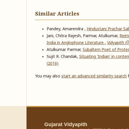
Similar Articles
Pandey, Amarendra ,
Hindustani Prachar S
Jani, Chitra Rajesh, Parmar, Atulkumar,
Reima
India in Anglophone Literature
,
Vidyapith (વિ
Atulkumar Parmar,
Subaltern Poet of Prot
Sujit R. Chandak,
Situating 'Indian' in conte
(2016)
You may also
start an advanced similarity search
f
Gujarat Vidyapith