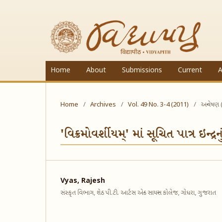
Home
About
Submissions
Current
A
Home
/
Archives
/
Vol. 49 No. 3-4 (2011)
/
અન્વેષણ 
'વિક્રમોવર્શીયમ્' માં સૂચિત પાત્ર ઇન્દ્રન
Vyas, Rajesh
સંસ્કૃત વિભાગ, ​શેઠ પી.ટી. આર્ટસ એન્ડ સાયન્સ કોલેજ, ​ગોધરા,​ ગુજરાત