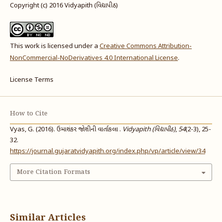
Copyright (c) 2016 Vidyapith (વિદ્યાપીઠ)
This work is licensed under a
Creative Commons Attribution-
NonCommercial-NoDerivatives 4.0 International License
.
License Terms
How to Cite
Vyas, G. (2016). ઉમાશંકર જોશીની વાર્તાકલા .
Vidyapith (વિદ્યાપીઠ)
,
54
(2-3), 25-
32.
https://journal.gujaratvidyapith.org/index.php/vp/article/view/34
More Citation Formats
Similar Articles