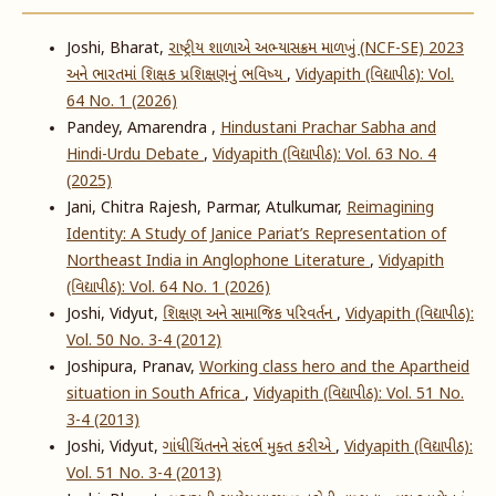
Joshi, Bharat,
રાષ્ટ્રીય શાળાએ અભ્યાસક્રમ માળખું (NCF-SE) 2023
અને ભારતમાં શિક્ષક પ્રશિક્ષણનું ભવિષ્ય
,
Vidyapith (વિદ્યાપીઠ): Vol.
64 No. 1 (2026)
Pandey, Amarendra ,
Hindustani Prachar Sabha and
Hindi-Urdu Debate
,
Vidyapith (વિદ્યાપીઠ): Vol. 63 No. 4
(2025)
Jani, Chitra Rajesh, Parmar, Atulkumar,
Reimagining
Identity: A Study of Janice Pariat’s Representation of
Northeast India in Anglophone Literature
,
Vidyapith
(વિદ્યાપીઠ): Vol. 64 No. 1 (2026)
Joshi, Vidyut,
શિક્ષણ અને સામાજિક પરિવર્તન
,
Vidyapith (વિદ્યાપીઠ):
Vol. 50 No. 3-4 (2012)
Joshipura, Pranav,
Working class hero and the Apartheid
situation in South Africa
,
Vidyapith (વિદ્યાપીઠ): Vol. 51 No.
3-4 (2013)
Joshi, Vidyut,
ગાંધીચિંતનને સંદર્ભ મુક્ત કરીએ
,
Vidyapith (વિદ્યાપીઠ):
Vol. 51 No. 3-4 (2013)