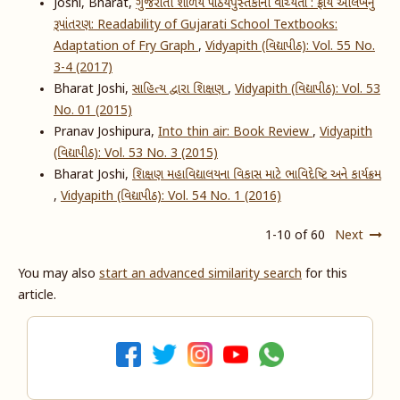
Joshi, Bharat,
ગુજરાતી શાળેય પાઠયપુસ્તકોની વાચ્યતા : ફ્રાય આલેખનું
રૂપાંતરણ: Readability of Gujarati School Textbooks:
Adaptation of Fry Graph
,
Vidyapith (વિદ્યાપીઠ): Vol. 55 No.
3-4 (2017)
Bharat Joshi,
સાહિત્ય દ્વારા શિક્ષણ
,
Vidyapith (વિદ્યાપીઠ): Vol. 53
No. 01 (2015)
Pranav Joshipura,
Into thin air: Book Review
,
Vidyapith
(વિદ્યાપીઠ): Vol. 53 No. 3 (2015)
Bharat Joshi,
શિક્ષણ મહાવિદ્યાલયના વિકાસ માટે ભાવિદેષ્ટિ અને કાર્યક્રમ
,
Vidyapith (વિદ્યાપીઠ): Vol. 54 No. 1 (2016)
1-10 of 60
Next
You may also
start an advanced similarity search
for this
article.