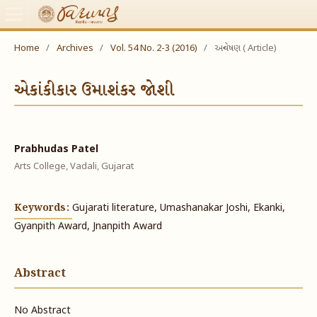
Home
/
Archives
/
Vol. 54 No. 2-3 (2016)
/
અન્વેષણ ( Article)
એકાંકીકાર ઉમાશંકર જોશી
Prabhudas Patel
Arts College, Vadali, Gujarat
Keywords:
Gujarati literature, Umashanakar Joshi, Ekanki,
Gyanpith Award, Jnanpith Award
Abstract
No Abstract