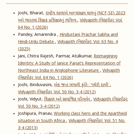
Joshi, Bharat,
રાષ્ટ્રીય શાળાએ અભ્યાસક્રમ માળખું (NCF-SE) 2023
અને ભારતમાં શિક્ષક પ્રશિક્ષણનું ભવિષ્ય
,
Vidyapith (વિદ્યાપીઠ): Vol.
64 No. 1 (2026)
Pandey, Amarendra ,
Hindustani Prachar Sabha and
Hindi-Urdu Debate
,
Vidyapith (વિદ્યાપીઠ): Vol. 63 No. 4
(2025)
Jani, Chitra Rajesh, Parmar, Atulkumar,
Reimagining
Identity: A Study of Janice Pariat’s Representation of
Northeast India in Anglophone Literature
,
Vidyapith
(વિદ્યાપીઠ): Vol. 64 No. 1 (2026)
Joshi, Binduvasini,
એક જપ્ત બંગાળી કૃતિ : 'પથેરી દાબી'
,
Vidyapith (વિદ્યાપીઠ): Vol. 50 No. 3-4 (2012)
Joshi, Vidyut,
શિક્ષણ અને સામાજિક પરિવર્તન
,
Vidyapith (વિદ્યાપીઠ):
Vol. 50 No. 3-4 (2012)
Joshipura, Pranav,
Working class hero and the Apartheid
situation in South Africa
,
Vidyapith (વિદ્યાપીઠ): Vol. 51 No.
3-4 (2013)