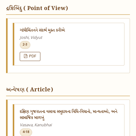
દ્રષ્ટિબિંદુ ( Point of View)
ગાંધીચિંતનને સંદર્ભ મુક્ત કરીએ
Joshi, Vidyut
2-3
PDF
અન્વેષણ ( Article)
દક્ષિણ ગુજરાતના વસાવા સમુદાયના વિધિ-વિધાનો, માન્યતાઓ, અને
સામાજિક માળખું
Vasava, Kanubhai
4-18