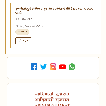
કુલપતિશ્રીનું ઉદબોધન : ગૂજરાત વિદ્યાપીઠના 60 (સાઠ)માં પદવીદાન
પ્રસંગે
18.10.2013
Desai, Narayanbhai
107-112
PDF