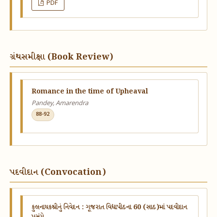
PDF
ગ્રંથસમીક્ષા (Book Review)
Romance in the time of Upheaval
Pandey, Amarendra
88-92
પદવીદાન (Convocation)
કુલનાયકશ્રીનું નિવેદન : ગૂજરાત વિદ્યાપીઠના 60 (સાઠ)માં પદવીદાન
પ્રસંગે