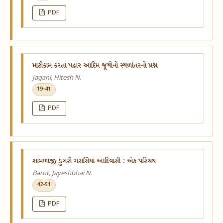
PDF
માટીકામ કરતા પઢાર આદિમ જૂથોનો સ્થળાંતરનો પ્રશ્ન
Jagani, Hitesh N.
19-41
PDF
શામળાજી ડુંગરી ગરાસિયા આદિવાસી : એક પરિચય
Barot, Jayeshbhai N.
42-51
PDF