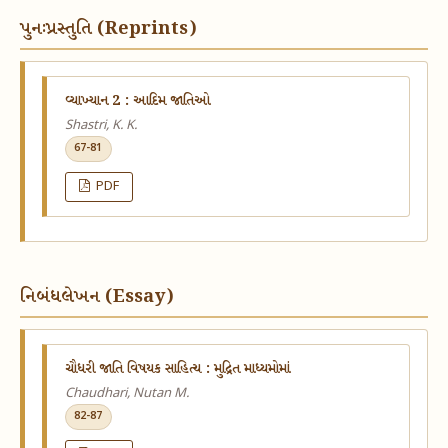
પુનઃપ્રસ્તુતિ (Reprints)
વ્યાખ્યાન 2 : આદિમ જાતિઓ
Shastri, K. K.
67-81
PDF
નિબંધલેખન (Essay)
ચૌધરી જાતિ વિષયક સાહિત્ય : મુદ્રિત માધ્યમોમાં
Chaudhari, Nutan M.
82-87