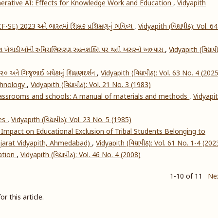
nerative AI: Effects for Knowledge Work and Education
,
Vidyapith
NCF-SE) 2023 અને ભારતમાં શિક્ષક પ્રશિક્ષણનું ભવિષ્ય
,
Vidyapith (વિદ્યાપીઠ): Vol. 6
વારા ખેલાડીઓની રુધિરાભિસરણ સહનશક્તિ પર થતી અસરનો અભ્યાસ
,
Vidyapith (વિદ્યાપી
૨૦૨૦ અને ગિજુભાઈ બધેકાનું શિક્ષણદર્શન
,
Vidyapith (વિદ્યાપીઠ): Vol. 63 No. 4 (202
chnology
,
Vidyapith (વિદ્યાપીઠ): Vol. 21 No. 3 (1983)
classrooms and schools: A manual of materials and methods
,
Vidyapi
res
,
Vidyapith (વિદ્યાપીઠ): Vol. 23 No. 5 (1985)
Impact on Educational Exclusion of Tribal Students Belonging to
ujarat Vidyapith, Ahmedabad)
,
Vidyapith (વિદ્યાપીઠ): Vol. 61 No. 1-4 (202
ation
,
Vidyapith (વિદ્યાપીઠ): Vol. 46 No. 4 (2008)
1-10 of 11
Ne
or this article.