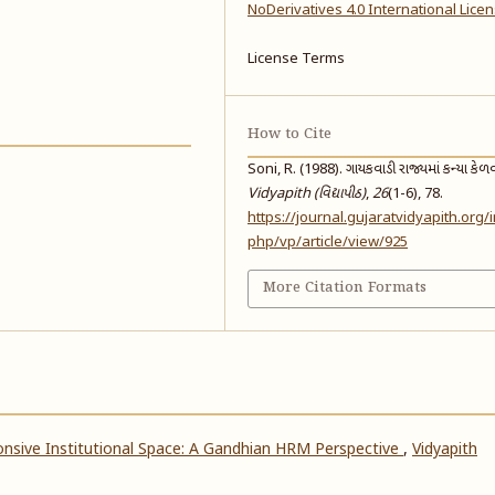
NoDerivatives 4.0 International Lice
License Terms
How to Cite
Soni, R. (1988). ગાયકવાડી રાજ્યમાં કન્યા કેળ
Vidyapith (વિદ્યાપીઠ)
,
26
(1-6), 78.
https://journal.gujaratvidyapith.org/
php/vp/article/view/925
More Citation Formats
nsive Institutional Space: A Gandhian HRM Perspective
,
Vidyapith