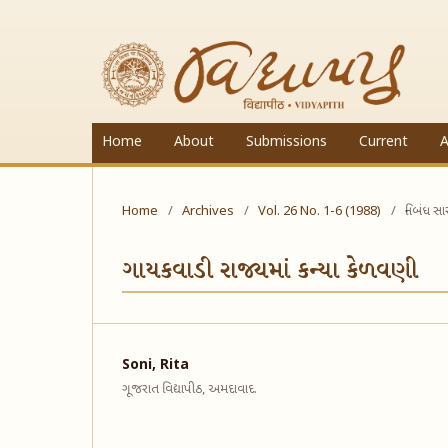
Home
About
Submissions
Current
A
Home
/
Archives
/
Vol. 26 No. 1-6 (1988)
/
નિબંધ સ
ગાયકવાડી રાજ્યમાં કન્યા કેળવણી
Soni, Rita
ગૂજરાત વિદ્યાપીઠ, અમદાવાદ.