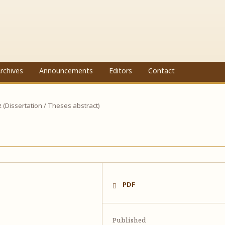
rchives
Announcements
Editors
Contact
ાર (Dissertation / Theses abstract)
PDF
Published