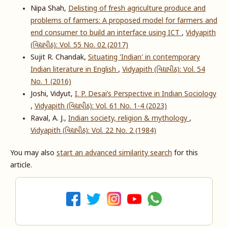
Nipa Shah,
Delisting of fresh agriculture produce and
problems of farmers: A proposed model for farmers and
end consumer to build an interface using ICT
,
Vidyapith
(વિદ્યાપીઠ): Vol. 55 No. 02 (2017)
Sujit R. Chandak,
Situating 'Indian' in contemporary
Indian literature in English
,
Vidyapith (વિદ્યાપીઠ): Vol. 54
No. 1 (2016)
Joshi, Vidyut,
I. P. Desai’s Perspective in Indian Sociology
,
Vidyapith (વિદ્યાપીઠ): Vol. 61 No. 1-4 (2023)
Raval, A. J.,
Indian society, religion & mythology
,
Vidyapith (વિદ્યાપીઠ): Vol. 22 No. 2 (1984)
You may also
start an advanced similarity search
for this
article.