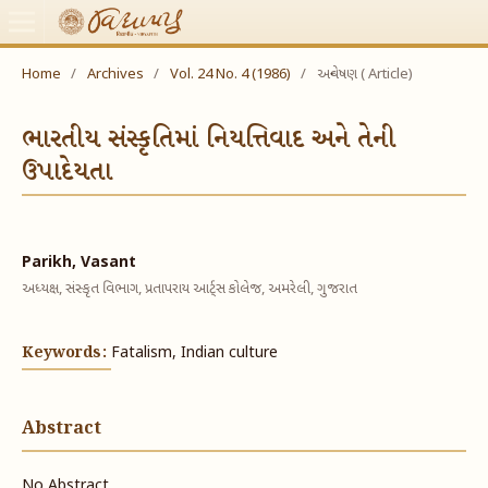
Home
/
Archives
/
Vol. 24 No. 4 (1986)
/
અન્વેષણ ( Article)
ભારતીય સંસ્કૃતિમાં નિયત્તિવાદ અને તેની
ઉપાદેયતા
Parikh, Vasant
અધ્યક્ષ, સંસ્કૃત વિભાગ, પ્રતાપરાય આર્ટ્સ કોલેજ, અમરેલી, ગુજરાત
Keywords:
Fatalism, Indian culture
Abstract
No Abstract