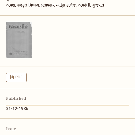
અધ્યક્ષ, સંસ્કૃત વિભાગ, પ્રતાપરાય આર્ટ્સ કોલેજ, અમરેલી, ગુજરાત
PDF
Published
31-12-1986
Issue