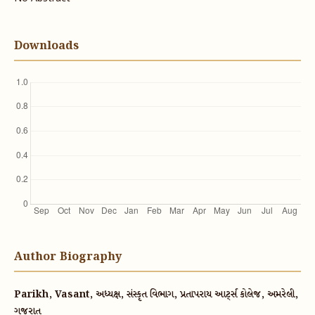
Downloads
Author Biography
Parikh, Vasant, અધ્યક્ષ, સંસ્કૃત વિભાગ, પ્રતાપરાય આર્ટ્સ કોલેજ, અમરેલી,
ગુજરાત