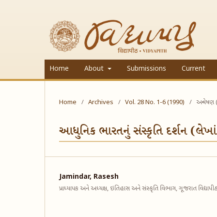
Home
About
Submissions
Current
Home
/
Archives
/
Vol. 28 No. 1-6 (1990)
/
અન્વેષણ 
આધુનિક ભારતનું સંસ્કૃતિ દર્શન (લેખા
Jamindar, Rasesh
પ્રાધ્યાપક અને અધ્યક્ષ, ઇતિહાસ અને સંસ્કૃતિ વિભાગ, ગૂજરાત વિદ્યા