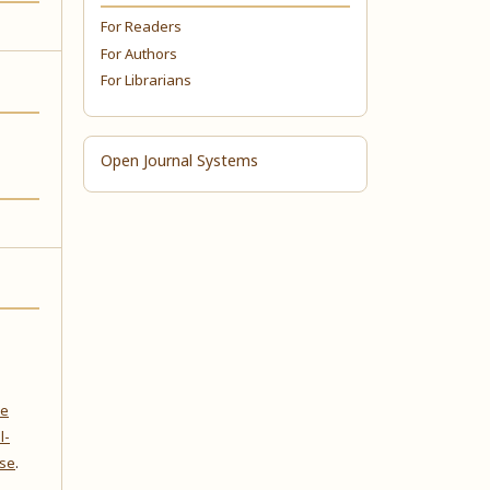
For Readers
For Authors
For Librarians
Open Journal Systems
ve
l-
nse
.