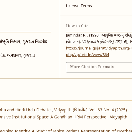
License Terms
How to Cite
Jamindar, R. . (1990). આધુનિક ભારતનું સંસ્કૃ
્કૃતિ વિભાગ, ગૂજરાત વિદ્યાપીઠ,
(લેખાંક-૧).
Vidyapith (વિદ્યાપીઠ)
,
28
(1-6), 1
https://journal.gujaratvidyapith.org/
php/vp/article/view/864
્યાપીઠ, અમદાવાદ, ગુજરાત
More Citation Formats
abha and Hindi-Urdu Debate
,
Vidyapith (વિદ્યાપીઠ): Vol. 63 No. 4 (2025)
nsive Institutional Space: A Gandhian HRM Perspective
,
Vidyapith
gining Identity: A Study of Janice Pariat’s Representation of Northe