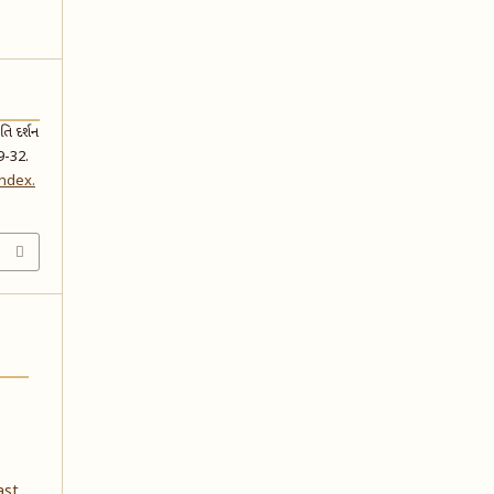
તિ દર્શન
9-32.
index.
ast