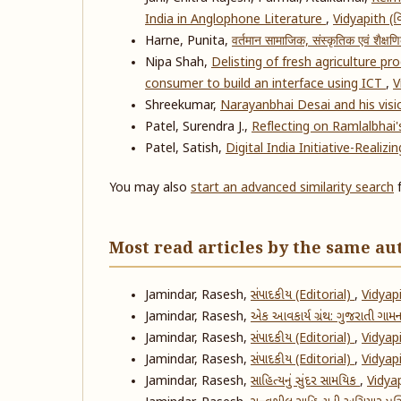
India in Anglophone Literature
,
Vidyapith (વિ
Harne, Punita,
वर्तमान सामाजिक, संस्कृतिक एवं शैक्ष
Nipa Shah,
Delisting of fresh agriculture 
consumer to build an interface using ICT
,
V
Shreekumar,
Narayanbhai Desai and his vis
Patel, Surendra J.,
Reflecting on Ramlalbhai'
Patel, Satish,
Digital India Initiative-Reali
You may also
start an advanced similarity search
f
Most read articles by the same au
Jamindar, Rasesh,
સંપાદકીય (Editorial)
,
Vidyapi
Jamindar, Rasesh,
એક આવકાર્ય ગ્રંથ: ગુજરાતી ગામ
Jamindar, Rasesh,
સંપાદકીય (Editorial)
,
Vidyapi
Jamindar, Rasesh,
સંપાદકીય (Editorial)
,
Vidyapi
Jamindar, Rasesh,
સાહિત્યનું સુંદર સામયિક
,
Vidyap