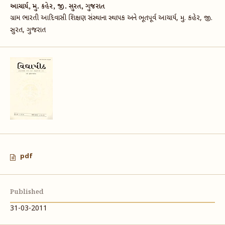
આચાર્ય, મુ. કહેર, જી. સુરત, ગુજરાત
ગ્રામ ભારતી આદિવાસી શિક્ષણ સંસ્થાના સ્થાપક અને ભૂતપૂર્વ આચાર્ય, મુ. કહેર, જી.
સુરત, ગુજરાત
pdf
Published
31-03-2011