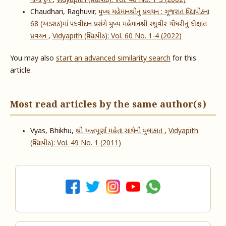
નાગાર્જુન
,
Vidyapith (વિદ્યાપીઠ): Vol. 40 No. 1-3 (2002)
Chaudhari, Raghuvir,
મુખ્ય મહેમાનશ્રીનું પ્રવચન : ગૂજરાત વિદ્યાપીઠના
68 (અડસઠ)માં પદવીદાન પ્રસંગે મુખ્ય મહેમાનશ્રી રઘુવીર ચૌધરીનું દીક્ષાંત
પ્રવચન
,
Vidyapith (વિદ્યાપીઠ): Vol. 60 No. 1-4 (2022)
You may also
start an advanced similarity search
for this
article.
Most read articles by the same author(s)
Vyas, Bhikhu,
શ્રી અન્નપૂર્ણા મહેતા સાથેની મુલાકાત
,
Vidyapith
(વિદ્યાપીઠ): Vol. 49 No. 1 (2011)