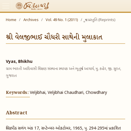
Home
/
Archives
/
Vol. 49 No. 1 (2011)
/
પુનઃપ્રસ્તુતિ (Reprints)
શ્રી વેલજીભાઈ ચૌધરી સાથેની મુલાકાત
Vyas, Bhikhu
ગ્રામ ભારતી આદિવાસી શિક્ષણ સંસ્થાના સ્થાપક અને ભૂતપૂર્વ આચાર્ય, મુ. કહેર, જી. સુરત,
ગુજરાત
Keywords:
Veljibhai, Veljibhai Chaudhari, Chowdhary
Abstract
વિદ્યાપીઠ સળંગ અંક 17, સપ્ટેમ્બર-ઓકટોબર, 1965, પૃ. 294-295માં પ્રકાશિત