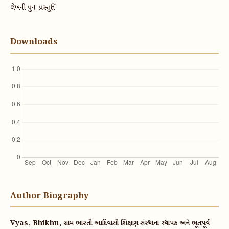
લેખની પુનઃ પ્રસ્તુતિ
Downloads
Author Biography
Vyas, Bhikhu, ગ્રામ ભારતી આદિવાસી શિક્ષણ સંસ્થાના સ્થાપક અને ભૂતપૂર્વ