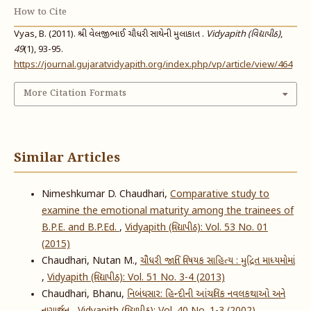
How to Cite
Vyas, B. (2011). શ્રી વેલજીભાઈ ચૌધરી સાથેની મુલાકાત .
Vidyapith (વિદ્યાપીઠ)
,
49
(1), 93-95.
https://journal.gujaratvidyapith.org/index.php/vp/article/view/464
More Citation Formats
Similar Articles
Nimeshkumar D. Chaudhari,
Comparative study to
examine the emotional maturity among the trainees of
B.P.E. and B.P.Ed.
,
Vidyapith (વિદ્યાપીઠ): Vol. 53 No. 01
(2015)
Chaudhari, Nutan M.,
ચૌધરી જાતિ વિષયક સાહિત્ય : મુદ્રિત માધ્યમોમાં
,
Vidyapith (વિદ્યાપીઠ): Vol. 51 No. 3-4 (2013)
Chaudhari, Bhanu,
નિબંધસાર: હિન્દીની આંચલિક નવલકથાઓ અને