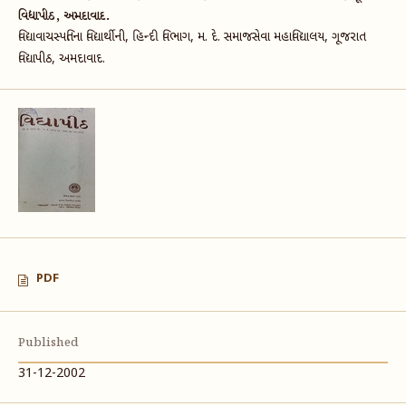
વિદ્યાપીઠ, અમદાવાદ.
વિદ્યાવાચસ્પતિના વિદ્યાર્થીની, હિન્દી વિભાગ, મ. દે. સમાજસેવા મહાવિદ્યાલય, ગૂજરાત
વિદ્યાપીઠ, અમદાવાદ.
PDF
Published
31-12-2002