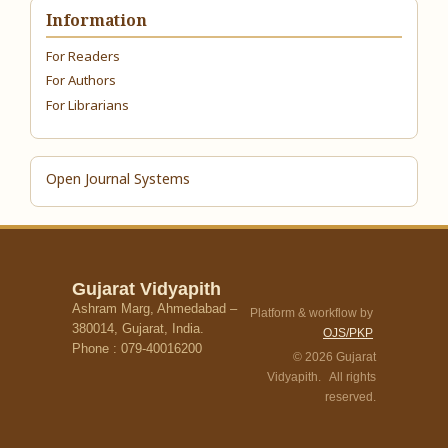
Information
For Readers
For Authors
For Librarians
Open Journal Systems
Gujarat Vidyapith
Ashram Marg, Ahmedabad –
Platform & workflow by
380014, Gujarat, India.
OJS/PKP
Phone : 079-40016200
© 2026 Gujarat
Vidyapith. All rights
reserved.