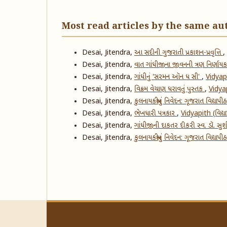
Most read articles by the same au
Desai, Jitendra,
આ સદીની ગુજરાતી પ્રકાશન-પ્રવૃત્તિ
,
Desai, Jitendra,
વાત ગાંધીજીના જીવનની ત્રણ નિર્ણાય
Desai, Jitendra,
ગાંધીનું 'સરમન ઑન ધ સી'
,
Vidyapi
Desai, Jitendra,
વિક્રમ વેચાણ ધરાવતું પુસ્તક
,
Vidyap
Desai, Jitendra,
કુલનાયકશ્રીનું નિવેદન: ગૂજરાત વિદ્
Desai, Jitendra,
ભેખધારી પત્રકાર
,
Vidyapith (વિદ્
Desai, Jitendra,
ગાંધીજીની દાકતર દીકરી સ્વ. ડૉ. સુ
Desai, Jitendra,
કુલનાયકશ્રીનું નિવેદન: ગૂજરાત વિદ્યા