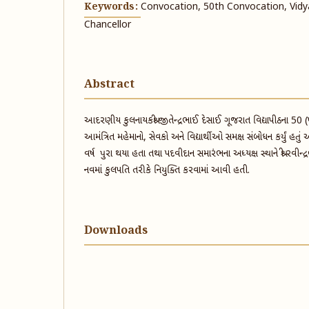
Keywords:
Convocation, 50th Convocation, Vidy
Chancellor
Abstract
આદરણીય કુલનાયકશ્રી જીતેન્દ્રભાઈ દેસાઈ ગૂજરાત વિદ્યાપીઠના 50 
આમંત્રિત મહેમાનો, સેવકો અને વિદ્યાર્થીઓ સમક્ષ સંબોધન કર્યું હતું
વર્ષ પુરા થયા હતા તથા પદવીદાન સમારંભના અધ્યક્ષ સ્થાને શ્રી રવીન્દ્
નવમાં કુલપતિ તરીકે નિયુક્તિ કરવામાં આવી હતી.
Downloads