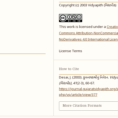
Copyright (c) 2003 Vidyapith (વિદ્યાપીઠ)
This work is licensed under a
Creati
Commons Attribution-NonCommercia
NoDerivatives 4.0 International Lice
License Terms
How to Cite
Desai, J. (2003). કુલનાયકશ્રીનું નિવેદન.
Vidya
(વિદ્યાપીઠ)
,
41
(2-3), 60-67.
https://journal.gujaratvidyapith.org/
php/vp/article/view/377
More Citation Formats