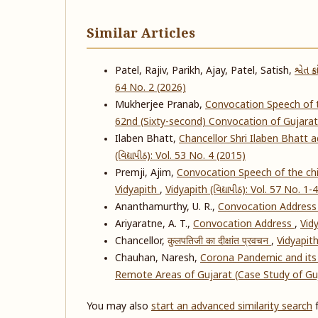
Similar Articles
Patel, Rajiv, Parikh, Ajay, Patel, Satish,
શ્વેત 
64 No. 2 (2026)
Mukherjee Pranab,
Convocation Speech of t
62nd (Sixty-second) Convocation of Gujarat
Ilaben Bhatt,
Chancellor Shri Ilaben Bhatt 
(વિદ્યાપીઠ): Vol. 53 No. 4 (2015)
Premji, Ajim,
Convocation Speech of the chie
Vidyapith
,
Vidyapith (વિદ્યાપીઠ): Vol. 57 No. 1-
Ananthamurthy, U. R.,
Convocation Addres
Ariyaratne, A. T.,
Convocation Address
,
Vidy
Chancellor,
कुलपतिजी का दीक्षांत प्रवचन
,
Vidyapith 
Chauhan, Naresh,
Corona Pandemic and its 
Remote Areas of Gujarat (Case Study of G
You may also
start an advanced similarity search
f