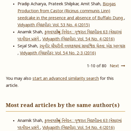
Pradip Acharya, Prateek Shilpkar, Amit Shah,
Biogas
Production from Castor (Ricinus communis Linn)
seedcake in the presence and absence of Buffalo Dung
,
Vidyapith (વિદ્યાપીઠ): Vol. 53 No. 4 (2015)
Anamik Shah,
કુલનાયકશ્રીનું નિવેદન : ગૂજરાત વિદ્યાપીઠના 63 (ત્રેસઠ)માં
પદવીદાન પ્રસંગે
,
Vidyapith (વિદ્યાપીઠ): Vol. 54 No. 4 (2016)
Sejal Shah,
રઘુવીર ચૌધરીની નવલકથામાં સામાજિક ચેતના: એક અભ્યાસ
,
Vidyapith (વિદ્યાપીઠ): Vol. 54 No. 2-3 (2016)
1-10 of 80
Next
You may also
start an advanced similarity search
for this
article.
Most read articles by the same author(s)
Anamik Shah,
કુલનાયકશ્રીનું નિવેદન : ગૂજરાત વિદ્યાપીઠના 63 (ત્રેસઠ)માં
પદવીદાન પ્રસંગે
,
Vidyapith (વિદ્યાપીઠ): Vol. 54 No. 4 (2016)