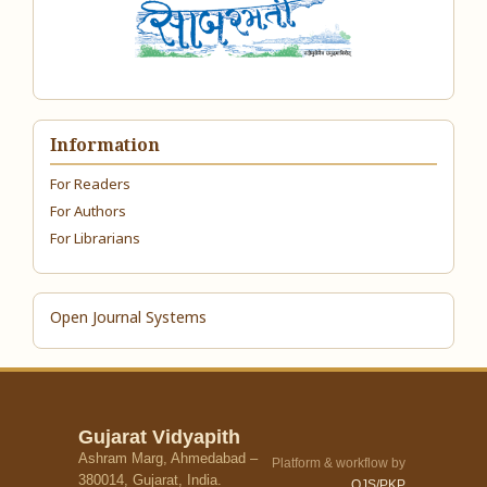
Information
For Readers
For Authors
For Librarians
Open Journal Systems
Gujarat Vidyapith
Ashram Marg, Ahmedabad –
Platform & workflow by
380014, Gujarat, India.
OJS/PKP