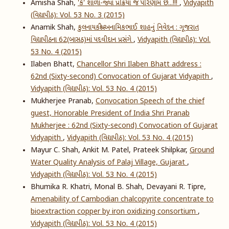
Amisha Shah,
'ક' શાળા-જ્યાં પ્રક્રિયા જ પરિણામ છે...!!!
,
Vidyapith
(વિદ્યાપીઠ): Vol. 53 No. 3 (2015)
Anamik Shah,
કુલનાયકશ્રી અનામિકભાઈ શાહનું નિવેદન : ગૂજરાત
વિદ્યાપીઠના 62(બાસઠ)માં પદવીદાન પ્રસંગે
,
Vidyapith (વિદ્યાપીઠ): Vol.
53 No. 4 (2015)
Ilaben Bhatt,
Chancellor Shri Ilaben Bhatt address :
62nd (Sixty-second) Convocation of Gujarat Vidyapith
,
Vidyapith (વિદ્યાપીઠ): Vol. 53 No. 4 (2015)
Mukherjee Pranab,
Convocation Speech of the chief
guest, Honorable President of India Shri Pranab
Mukherjee : 62nd (Sixty-second) Convocation of Gujarat
Vidyapith
,
Vidyapith (વિદ્યાપીઠ): Vol. 53 No. 4 (2015)
Mayur C. Shah, Ankit M. Patel, Prateek Shilpkar,
Ground
Water Quality Analysis of Palaj Village, Gujarat
,
Vidyapith (વિદ્યાપીઠ): Vol. 53 No. 4 (2015)
Bhumika R. Khatri, Monal B. Shah, Devayani R. Tipre,
Amenability of Cambodian chalcopyrite concentrate to
bioextraction copper by iron oxidizing consortium
,
Vidyapith (વિદ્યાપીઠ): Vol. 53 No. 4 (2015)