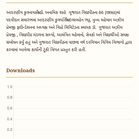
આદરણીય કુલનાયકશ્રી ડૉ. અનામિક શાહે ગૂજરાત વિદ્યાપીઠના 66 (છાસઠ)માં
પદવીદાન સમારંભમાં આદરણીય કુલપતિશ્રી ઇલાબહેન ભટ્ટ, મુખ્ય મહેમાન અઝીમ
પ્રેમજી ફાઉન્ડેશનના અધ્યક્ષ અને વિપ્રો લિમિટેડના સ્થાપક ડૉ. ગુજરાત અઝીમ
પ્રેમજી , વિદ્યાપીઠ મંડળના સભ્યો, આમંત્રિત મહેમાનો, સેવકો અને વિદ્યાર્થીઓ સમક્ષ
સંબોધન કર્યું હતું અને ગુજરાત વિદ્યાપીઠના પાછલા વર્ષ દરમિયાન વિવિધ વિભાગો દ્વારા
કરવામાં આવેલા કાર્યોની ટૂંકી વિગત પ્રસ્તુત કરી હતી.
Downloads