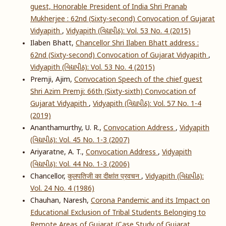
guest, Honorable President of India Shri Pranab
Mukherjee : 62nd (Sixty-second) Convocation of Gujarat
Vidyapith
,
Vidyapith (વિદ્યાપીઠ): Vol. 53 No. 4 (2015)
Ilaben Bhatt,
Chancellor Shri Ilaben Bhatt address :
62nd (Sixty-second) Convocation of Gujarat Vidyapith
,
Vidyapith (વિદ્યાપીઠ): Vol. 53 No. 4 (2015)
Premji, Ajim,
Convocation Speech of the chief guest
Shri Azim Premji: 66th (Sixty-sixth) Convocation of
Gujarat Vidyapith
,
Vidyapith (વિદ્યાપીઠ): Vol. 57 No. 1-4
(2019)
Ananthamurthy, U. R.,
Convocation Address
,
Vidyapith
(વિદ્યાપીઠ): Vol. 45 No. 1-3 (2007)
Ariyaratne, A. T.,
Convocation Address
,
Vidyapith
(વિદ્યાપીઠ): Vol. 44 No. 1-3 (2006)
Chancellor,
कुलपतिजी का दीक्षांत प्रवचन
,
Vidyapith (વિદ્યાપીઠ):
Vol. 24 No. 4 (1986)
Chauhan, Naresh,
Corona Pandemic and its Impact on
Educational Exclusion of Tribal Students Belonging to
Remote Areas of Gujarat (Case Study of Gujarat