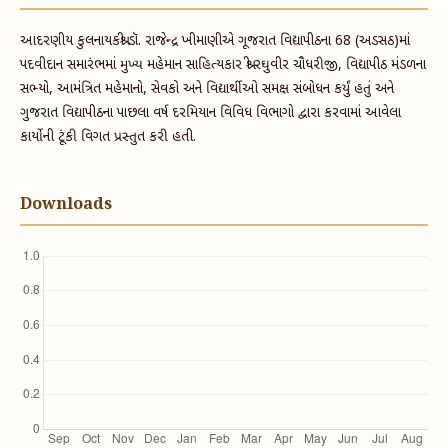
આદરણીય કુલનાયકશ્રી ડૉ. રાજેન્દ્ર ખીમાણીએ ગૂજરાત વિદ્યાપીઠના 68 (અડસઠ)માં
પદવીદાન સમારંભમાં મુખ્ય મહેમાન સાહિત્યકાર શ્રી રઘુવીર ચૌધરીજી, વિદ્યાપીઠ મંડળના
સભ્યો, આમંત્રિત મહેમાનો, સેવકો અને વિદ્યાર્થીઓ સમક્ષ સંબોધન કર્યું હતું અને
ગુજરાત વિદ્યાપીઠના પાછલા વર્ષ દરમિયાન વિવિધ વિભાગો દ્વારા કરવામાં આવેલા
કાર્યોની ટૂંકી વિગત પ્રસ્તુત કરી હતી.
Downloads