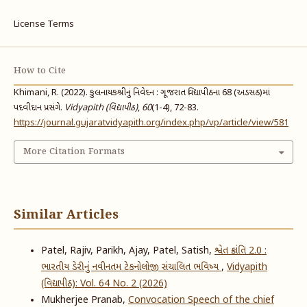
License Terms
How to Cite
Khimani, R. (2022). કુલનાયકશ્રીનું નિવેદન : ગૂજરાત વિદ્યાપીઠના 68 (અડસઠ)માં
પદવીદાન પ્રસંગે.
Vidyapith (વિદ્યાપીઠ)
,
60
(1-4), 72-83.
https://journal.gujaratvidyapith.org/index.php/vp/article/view/581
More Citation Formats
Similar Articles
Patel, Rajiv, Parikh, Ajay, Patel, Satish,
શ્વેત ક્રાંતિ 2.0 :
ભારતીય ડેરીનું નવીનતમ ટેકનોલોજી સંચાલિત ભવિષ્ય
,
Vidyapith
(વિદ્યાપીઠ): Vol. 64 No. 2 (2026)
Mukherjee Pranab,
Convocation Speech of the chief