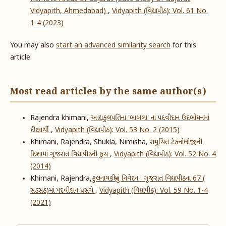
Vidyapith, Ahmedabad)
,
Vidyapith (વિદ્યાપીઠ): Vol. 61 No.
1-4 (2023)
You may also
start an advanced similarity search
for this
article.
Most read articles by the same author(s)
Rajendra khimani,
આદ્યકુલપતિના 'બાબલા' નાં પદવીદાન ઉદબોધનમાં
દીક્ષાર્થી
,
Vidyapith (વિદ્યાપીઠ): Vol. 53 No. 2 (2015)
Khimani, Rajendra, Shukla, Nimisha,
સમુચિત ટેકનોલોજીની
દિશામાં ગૂજરાત વિદ્યાપીઠની કુચ
,
Vidyapith (વિદ્યાપીઠ): Vol. 52 No. 4
(2014)
Khimani, Rajendra,
​કુલનાયકશ્રીનું નિવેદન : ગૂજરાત વિદ્યાપીઠના 6​7 (​
સડસઠ)માં પદવીદાન પ્રસંગે
,
Vidyapith (વિદ્યાપીઠ): Vol. 59 No. 1-4
(2021)