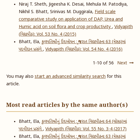
Niraj T. Sheth, Jigeesha K. Desai, Mehula M. Patodiya,
Nikhil S. Bhatt, Srinivas M. Duggirala,
Field scale
comparative study on application of DAP, Urea and
Humic acid on soil flora and crop productivity
,
Vidyapith
(વિદ્યાપીઠ): Vol. 53 No. 4 (2015)
Bhatt, Ela,
કુલપતિશ્રીનું ઉદબોધન : ગૂજરાત વિદ્યાપીઠના 63 (ત્રેસઠ)માં
પદવીદાન પ્રસંગે
,
Vidyapith (વિદ્યાપીઠ): Vol. 54 No. 4 (2016)
1-10 of 56
Next
You may also
start an advanced similarity search
for this
article.
Most read articles by the same author(s)
Bhatt, Ela,
કુલપતિશ્રીનું ઉદબોધન : ગૂજરાત વિદ્યાપીઠના 64 (ચોસઠ)માં
પદવીદાન પ્રસંગે
,
Vidyapith (વિદ્યાપીઠ): Vol. 55 No. 3-4 (2017)
Bhatt, Ela,
કુલપતિશ્રીનું ઉદબોધન : ગૂજરાત વિદ્યાપીઠના 63 (ત્રેસઠ)માં