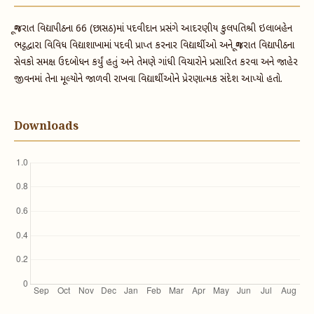
ગૂજરાત વિદ્યાપીઠના 66 (છાસઠ)માં પદવીદાન પ્રસંગે આદરણીય કુલપતિશ્રી ઇલાબહેન
ભટ્ટદ્વારા વિવિધ વિદ્યાશાખામાં પદવી પ્રાપ્ત કરનાર વિદ્યાર્થીઓ અને ગૂજરાત વિદ્યાપીઠના
સેવકો સમક્ષ ઉદબોધન કર્યું હતું અને તેમણે ગાંધી વિચારોને પ્રસારિત કરવા અને જાહેર
જીવનમાં તેના મૂલ્યોને જાળવી રાખવા વિદ્યાર્થીઓને પ્રેરણાત્મક સંદેશ આપ્યો હતો.
Downloads