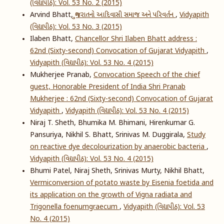
(વિદ્યાપીઠ): Vol. 53 No. 2 (2015)
Arvind Bhatt,
ગુજરાતનો આદિવાસી સમાજ અને પરિવર્તન
,
Vidyapith
(વિદ્યાપીઠ): Vol. 53 No. 3 (2015)
Ilaben Bhatt,
Chancellor Shri Ilaben Bhatt address :
62nd (Sixty-second) Convocation of Gujarat Vidyapith
,
Vidyapith (વિદ્યાપીઠ): Vol. 53 No. 4 (2015)
Mukherjee Pranab,
Convocation Speech of the chief
guest, Honorable President of India Shri Pranab
Mukherjee : 62nd (Sixty-second) Convocation of Gujarat
Vidyapith
,
Vidyapith (વિદ્યાપીઠ): Vol. 53 No. 4 (2015)
Niraj T. Sheth, Bhumika M. Bhimani, Hirenkumar G.
Pansuriya, Nikhil S. Bhatt, Srinivas M. Duggirala,
Study
on reactive dye decolourization by anaerobic bacteria
,
Vidyapith (વિદ્યાપીઠ): Vol. 53 No. 4 (2015)
Bhumi Patel, Niraj Sheth, Srinivas Murty, Nikhil Bhatt,
Vermiconversion of potato waste by Eisenia foetida and
its application on the growth of Vigna radiata and
Trigonella foenumgraecum
,
Vidyapith (વિદ્યાપીઠ): Vol. 53
No. 4 (2015)