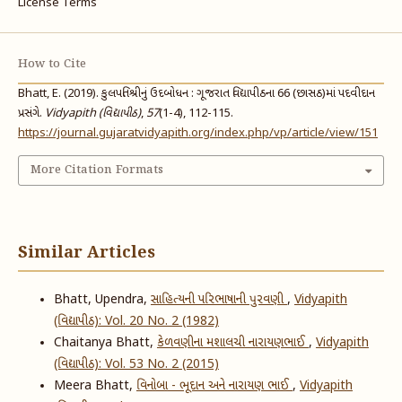
License Terms
How to Cite
Bhatt, E. (2019). કુલપતિશ્રીનું ઉદબોધન : ગૂજરાત વિદ્યાપીઠના 66 (છાસઠ)માં પદવીદાન
પ્રસંગે.
Vidyapith (વિદ્યાપીઠ)
,
57
(1-4), 112-115.
https://journal.gujaratvidyapith.org/index.php/vp/article/view/151
More Citation Formats
Similar Articles
Bhatt, Upendra,
સાહિત્યની પરિભાષાની પુરવણી
,
Vidyapith
(વિદ્યાપીઠ): Vol. 20 No. 2 (1982)
Chaitanya Bhatt,
કેળવણીના મશાલચી નારાયણભાઈ
,
Vidyapith
(વિદ્યાપીઠ): Vol. 53 No. 2 (2015)
Meera Bhatt,
વિનોબા - ભૂદાન અને નારાયણ ભાઈ
,
Vidyapith