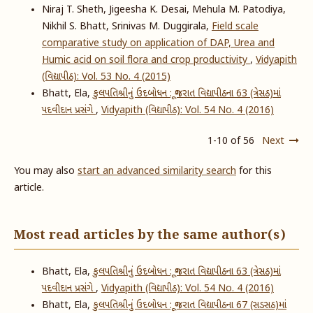
Niraj T. Sheth, Jigeesha K. Desai, Mehula M. Patodiya,
Nikhil S. Bhatt, Srinivas M. Duggirala,
Field scale
comparative study on application of DAP, Urea and
Humic acid on soil flora and crop productivity
,
Vidyapith
(વિદ્યાપીઠ): Vol. 53 No. 4 (2015)
Bhatt, Ela,
કુલપતિશ્રીનું ઉદબોધન : ગૂજરાત વિદ્યાપીઠના 63 (ત્રેસઠ)માં
પદવીદાન પ્રસંગે
,
Vidyapith (વિદ્યાપીઠ): Vol. 54 No. 4 (2016)
1-10 of 56
Next
You may also
start an advanced similarity search
for this
article.
Most read articles by the same author(s)
Bhatt, Ela,
કુલપતિશ્રીનું ઉદબોધન : ગૂજરાત વિદ્યાપીઠના 63 (ત્રેસઠ)માં
પદવીદાન પ્રસંગે
,
Vidyapith (વિદ્યાપીઠ): Vol. 54 No. 4 (2016)
Bhatt, Ela,
કુલપતિશ્રીનું ઉદબોધન : ગૂજરાત વિદ્યાપીઠના ​6​7 (​સડસઠ)માં