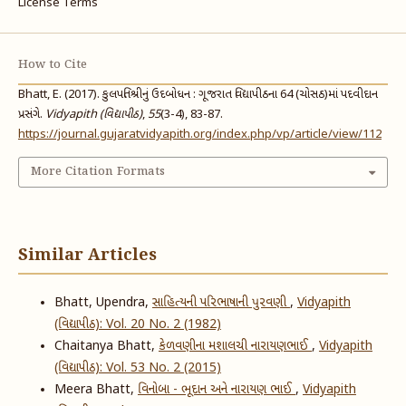
License Terms
How to Cite
Bhatt, E. (2017). કુલપતિશ્રીનું ઉદબોધન : ગૂજરાત વિદ્યાપીઠના 64 (ચોસઠ)માં પદવીદાન
પ્રસંગે.
Vidyapith (વિદ્યાપીઠ)
,
55
(3-4), 83-87.
https://journal.gujaratvidyapith.org/index.php/vp/article/view/112
More Citation Formats
Similar Articles
Bhatt, Upendra,
સાહિત્યની પરિભાષાની પુરવણી
,
Vidyapith
(વિદ્યાપીઠ): Vol. 20 No. 2 (1982)
Chaitanya Bhatt,
કેળવણીના મશાલચી નારાયણભાઈ
,
Vidyapith
(વિદ્યાપીઠ): Vol. 53 No. 2 (2015)
Meera Bhatt,
વિનોબા - ભૂદાન અને નારાયણ ભાઈ
,
Vidyapith