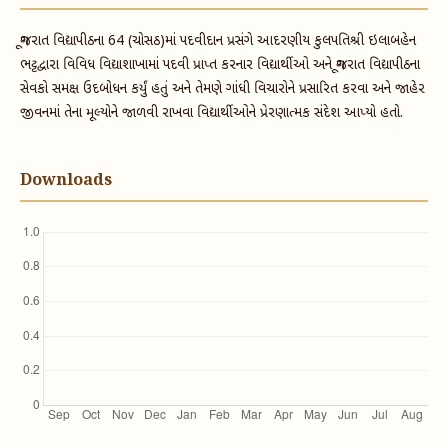
ગૂજરાત વિદ્યાપીઠના 64 (ચોસઠ)માં પદવીદાન પ્રસંગે આદરણીય કુલપતિશ્રી ઇલાબહેન
ભટ્ટદ્વારા વિવિધ વિદ્યાશાખામાં પદવી પ્રાપ્ત કરનાર વિદ્યાર્થીઓ અને ગૂજરાત વિદ્યાપીઠના
સેવકો સમક્ષ ઉદબોધન કર્યું હતું અને તેમણે ગાંધી વિચારોને પ્રસારિત કરવા અને જાહેર
જીવનમાં તેના મૂલ્યોને જાળવી રાખવા વિદ્યાર્થીઓને પ્રેરણાત્મક સંદેશ આપ્યો હતો.
Downloads