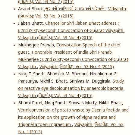
(વિદ્યાપીઠ): Vol. 53 No. 2 (2015)
Arvind Bhatt,
ગુજરાતનો આદિવાસી સમાજ અને પરિવર્તન
,
Vidyapith
(વિદ્યાપીઠ): Vol. 53 No. 3 (2015)
Ilaben Bhatt,
Chancellor Shri Ilaben Bhatt address :
62nd (Sixty-second) Convocation of Gujarat Vidyapith
,
Vidyapith (વિદ્યાપીઠ): Vol. 53 No. 4 (2015)
Mukherjee Pranab,
Convocation Speech of the chief
guest, Honorable President of India Shri Pranab
Mukherjee : 62nd (Sixty-second) Convocation of Gujarat
Vidyapith
,
Vidyapith (વિદ્યાપીઠ): Vol. 53 No. 4 (2015)
Niraj T. Sheth, Bhumika M. Bhimani, Hirenkumar G.
Pansuriya, Nikhil S. Bhatt, Srinivas M. Duggirala,
Study
on reactive dye decolourization by anaerobic bacteria
,
Vidyapith (વિદ્યાપીઠ): Vol. 53 No. 4 (2015)
Bhumi Patel, Niraj Sheth, Srinivas Murty, Nikhil Bhatt,
Vermiconversion of potato waste by Eisenia foetida and
its application on the growth of Vigna radiata and
Trigonella foenumgraecum
,
Vidyapith (વિદ્યાપીઠ): Vol. 53
No. 4 (2015)