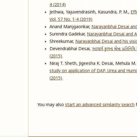
4 (2014)
Jethwa, Yajuvendrasinh, Kasundra, P. M.,
Eff
Vol. 57 No. 1-4 (2019)
Anand Manjgaonkar,
Narayanbhai Desai and
Surendra Gadekar,
Narayanbhai Desai and A
Shreekumar,
Narayanbhai Desai and his vis
Devendrabhai Desai,
આચાર્ય કુળના શ્રેષ્ઠ પ્રતિનિ
(2015)
Niraj T. Sheth, Jigeesha K. Desai, Mehula M. 
study on application of DAP, Urea and Humic
(2015)
You may also
start an advanced similarity search
f