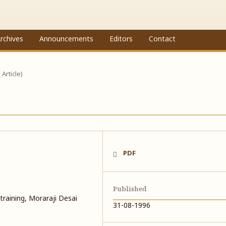
rchives
Announcements
Editors
Contact
( Article)
PDF
Published
training, Moraraji Desai
31-08-1996