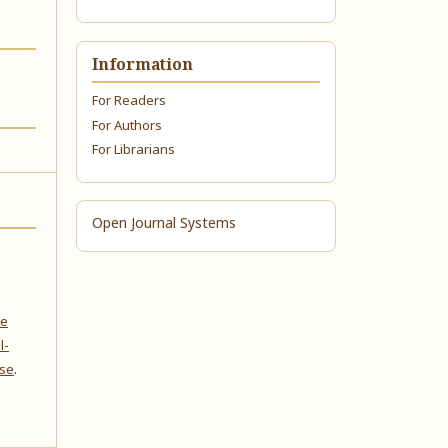
Information
For Readers
For Authors
For Librarians
Open Journal Systems
ve
l-
nse
.