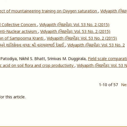
ect of mountaineering training on Oxygen saturation
,
Vidyapith (વિદ્યા
 Collective Concern
,
Vidyapith (વિદ્યાપીઠ): Vol. 53 No. 2 (2015)
nti-Nuclear activism
,
Vidyapith (વિદ્યાપીઠ): Vol. 53 No. 2 (2015)
ion of Sampoorna Kranti
,
Vidyapith (વિદ્યાપીઠ): Vol. 53 No. 2 (2015)
ધિ અને શાંતિસેનાના નાયક: શ્રી નારાયણભાઈ દેસાઈ
,
Vidyapith (વિદ્યાપીઠ): Vol. 53 No. 2
Patodiya, Nikhil S. Bhatt, Srinivas M. Duggirala,
Field scale comparat
 acid on soil flora and crop productivity
,
Vidyapith (વિદ્યાપીઠ): Vol. 53 
1-10 of 57
Ne
or this article.