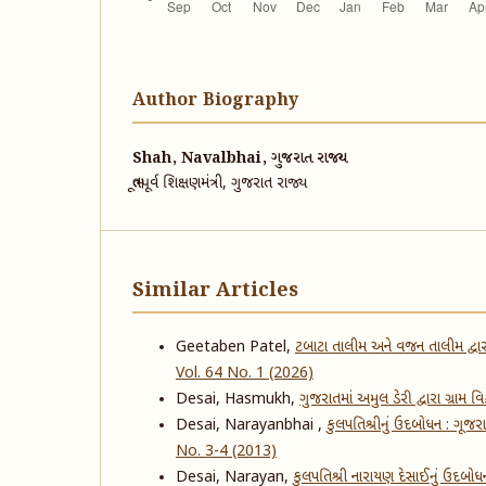
Author Biography
Shah, Navalbhai, ગુજરાત રાજ્ય
ભૂતપૂર્વ શિક્ષણમંત્રી, ગુજરાત રાજ્ય
Similar Articles
Geetaben Patel,
ટબાટા તાલીમ અને વજન તાલીમ દ્
Vol. 64 No. 1 (2026)
Desai, Hasmukh,
ગુજરાતમાં અમુલ ડેરી દ્વારા ગ્રામ 
Desai, Narayanbhai ,
કુલપતિશ્રીનું ઉદબોધન : ગૂજર
No. 3-4 (2013)
Desai, Narayan,
કુલપતિશ્રી નારાયણ દેસાઈનું ઉદબોધન