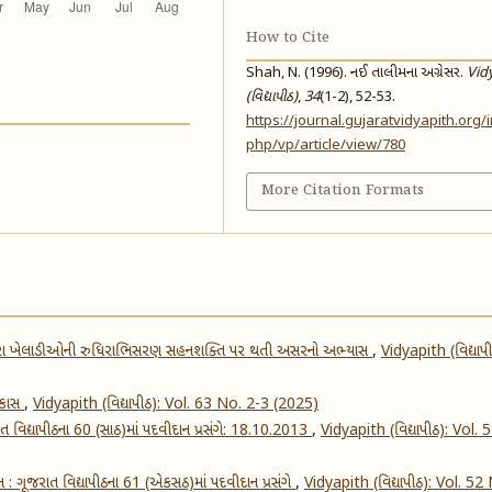
How to Cite
Shah, N. (1996). નઈ તાલીમના અગ્રેસર.
Vid
(વિદ્યાપીઠ)
,
34
(1-2), 52-53.
https://journal.gujaratvidyapith.org/
php/vp/article/view/780
More Citation Formats
વારા ખેલાડીઓની રુધિરાભિસરણ સહનશક્તિ પર થતી અસરનો અભ્યાસ
,
Vidyapith (વિદ્યાપી
વિકાસ
,
Vidyapith (વિદ્યાપીઠ): Vol. 63 No. 2-3 (2025)
ાત વિદ્યાપીઠના 60 (સાઠ)માં પદવીદાન પ્રસંગે: 18.10.2013
,
Vidyapith (વિદ્યાપીઠ): Vol. 
 : ગૂજરાત વિદ્યાપીઠના 61 (એકસઠ)માં પદવીદાન પ્રસંગે
,
Vidyapith (વિદ્યાપીઠ): Vol. 52