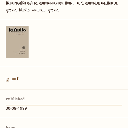
વિદ્યાવાચસ્પતિના સ્કોલર, સમાજમાનવશાસ્ત્ર વિભાગ, મ. દે. સમાજસેવા મહાવિદ્યાલય,
ગૂજરાત વિદ્યાપીઠ, અમદાવાદ, ગુજરાત
pdf
Published
30-08-1999
Issue