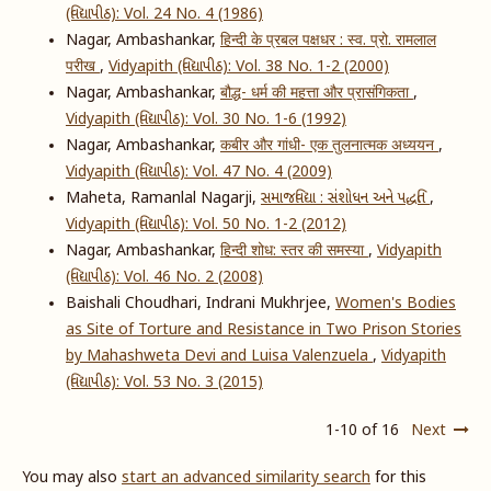
(વિદ્યાપીઠ): Vol. 24 No. 4 (1986)
Nagar, Ambashankar,
हिन्दी के प्रबल पक्षधर : स्व. प्रो. रामलाल
परीख
,
Vidyapith (વિદ્યાપીઠ): Vol. 38 No. 1-2 (2000)
Nagar, Ambashankar,
बौद्ध- धर्म की महत्ता और प्रासंगिकता
,
Vidyapith (વિદ્યાપીઠ): Vol. 30 No. 1-6 (1992)
Nagar, Ambashankar,
कबीर और गांधी- एक तुलनात्मक अध्ययन
,
Vidyapith (વિદ્યાપીઠ): Vol. 47 No. 4 (2009)
Maheta, Ramanlal Nagarji,
સમાજવિદ્યા : સંશોધન અને પદ્ધતિ
,
Vidyapith (વિદ્યાપીઠ): Vol. 50 No. 1-2 (2012)
Nagar, Ambashankar,
हिन्दी शोध: स्तर की समस्या
,
Vidyapith
(વિદ્યાપીઠ): Vol. 46 No. 2 (2008)
Baishali Choudhari, Indrani Mukhrjee,
Women's Bodies
as Site of Torture and Resistance in Two Prison Stories
by Mahashweta Devi and Luisa Valenzuela
,
Vidyapith
(વિદ્યાપીઠ): Vol. 53 No. 3 (2015)
1-10 of 16
Next
You may also
start an advanced similarity search
for this