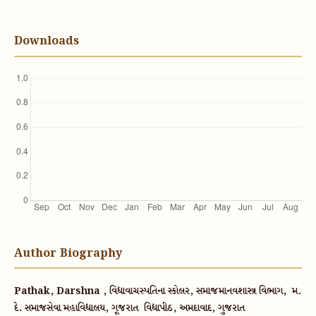
Downloads
Author Biography
Pathak, Darshna , વિદ્યાવાચસ્પતિના સ્કોલર, સમાજમાનવશાસ્ત્ર વિભાગ, મ.
દે. સમાજસેવા મહાવિદ્યાલય, ગૂજરાત વિદ્યાપીઠ, અમદાવાદ, ગુજરાત