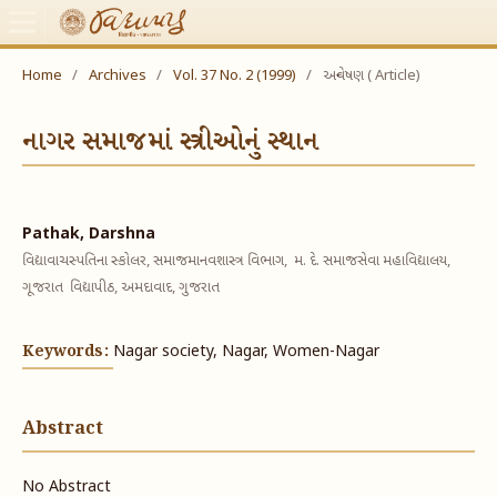
Home
/
Archives
/
Vol. 37 No. 2 (1999)
/
અન્વેષણ ( Article)
નાગર સમાજમાં સ્ત્રીઓનું સ્થાન
Pathak, Darshna
વિદ્યાવાચસ્પતિના સ્કોલર, સમાજમાનવશાસ્ત્ર વિભાગ, મ. દે. સમાજસેવા મહાવિદ્યાલય,
ગૂજરાત વિદ્યાપીઠ, અમદાવાદ, ગુજરાત
Keywords:
Nagar society, Nagar, Women-Nagar
Abstract
No Abstract