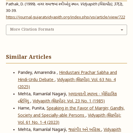
Pathak, D. (1999). નાગર સમાજમાં સ્ત્રીઓનું સ્થાન.
Vidyapith (વિદ્યાપીઠ)
,
37
(2),
30-39.
https://journal.gujaratvidyapith.org/index.php/vp/article/view/722
More Citation Formats
Similar Articles
Pandey, Amarendra ,
Hindustani Prachar Sabha and
Hindi-Urdu Debate
,
Vidyapith (વિદ્યાપીઠ): Vol. 63 No. 4
(2025)
Mehta, Ramanlal Nagarji,
અમદાવાદની સ્થાપના - ઐતિહાસિક
દ્રષ્ટિબિંદુ
,
Vidyapith (વિદ્યાપીઠ): Vol. 23 No. 1 (1985)
Harne, Punita,
Speaking in the Favor of Margin; Gandhi,
Society and Specially-able Persons
,
Vidyapith (વિદ્યાપીઠ):
Vol. 61 No. 1-4 (2023)
Mehta, Ramanlal Nagarji,
જહાંગીર અને અહિંસા
,
Vidyapith