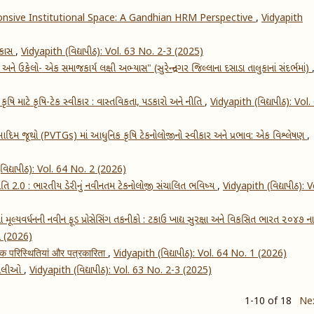
nsive Institutional Space: A Gandhian HRM Perspective
,
Vidyapith
વિકાસ
,
Vidyapith (વિદ્યાપીઠ): Vol. 63 No. 2-3 (2025)
અને ઉકેલો- એક સમાજકાર્ય લક્ષી અભ્યાસ" (સુરેન્દ્રનગર જિલ્લાના દસાડા તાલુકાનાં સંદર્ભમાં)
ષિ માટે કૃષિ-ટેક સ્વીકાર : વાસ્તવિકતા, પડકારો અને નીતિ
,
Vidyapith (વિદ્યાપીઠ): Vol.
દિમ જૂથો (PVTGs) માં આધુનિક કૃષિ ટેકનોલોજીનો સ્વીકાર અને પ્રભાવ: એક વિશ્લેષણ
,
વિદ્યાપીઠ): Vol. 64 No. 2 (2026)
ક્રાંતિ 2.0 : ભારતીય ડેરીનું નવીનતમ ટેકનોલોજી સંચાલિત ભવિષ્ય
,
Vidyapith (વિદ્યાપીઠ): V
ાં મૂલ્યવર્ધનની નવીન ફૂડ પ્રોસેસિંગ તકનીકો : ટકાઉ ખાદ્ય સુરક્ષા અને વિકસિત ભારત ૨૦૪૭ ના
 2 (2026)
णिक परिस्थितियां और पत्रकारिता
,
Vidyapith (વિદ્યાપીઠ): Vol. 64 No. 1 (2026)
 બોલીઓ
,
Vidyapith (વિદ્યાપીઠ): Vol. 63 No. 2-3 (2025)
1-10 of 18
Ne