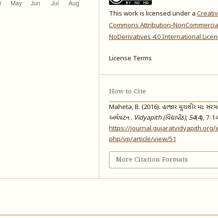
This work is licensed under a
Creati
Commons Attribution-NonCommercia
NoDerivatives 4.0 International Lice
License Terms
How to Cite
Maheta, B. (2016). હાજાર ચુરાશીર મા: સંરચ
અર્થઘટન .
Vidyapith (વિદ્યાપીઠ)
,
54
(4), 7-14
https://journal.gujaratvidyapith.org/
php/vp/article/view/51
More Citation Formats