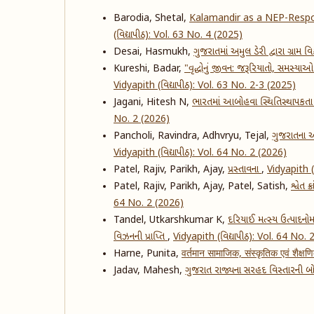
Barodia, Shetal,
Kalamandir as a NEP-Respo
(વિદ્યાપીઠ): Vol. 63 No. 4 (2025)
Desai, Hasmukh,
ગુજરાતમાં અમુલ ડેરી દ્વારા ગ્રામ 
Kureshi, Badar,
"વૃદ્ધોનું જીવન: જરૂરિયાતો, સમસ્યાઓ 
Vidyapith (વિદ્યાપીઠ): Vol. 63 No. 2-3 (2025)
Jagani, Hitesh N,
ભારતમાં આબોહવા સ્થિતિસ્થાપકતા કૃ
No. 2 (2026)
Pancholi, Ravindra, Adhvryu, Tejal,
ગુજરાતના આ
Vidyapith (વિદ્યાપીઠ): Vol. 64 No. 2 (2026)
Patel, Rajiv, Parikh, Ajay,
પ્રસ્તાવના
,
Vidyapith (
Patel, Rajiv, Parikh, Ajay, Patel, Satish,
શ્વેત 
64 No. 2 (2026)
Tandel, Utkarshkumar K,
દરિયાઈ મત્સ્ય ઉત્પાદનોમ
વિઝનની પ્રાપ્તિ
,
Vidyapith (વિદ્યાપીઠ): Vol. 64 No.
Harne, Punita,
वर्तमान सामाजिक, संस्कृतिक एवं शैक्ष
Jadav, Mahesh,
ગુજરાત રાજ્યના સરહદ વિસ્તારની