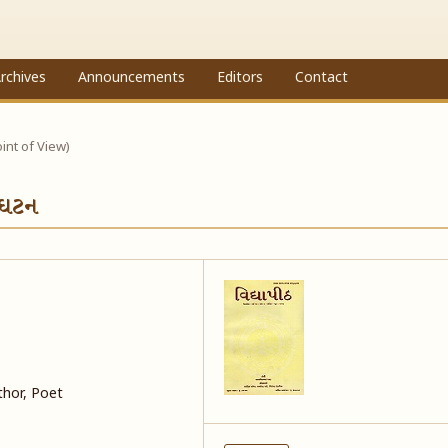
rchives
Announcements
Editors
Contact
 ( Point of View)
થઘટન
thor, Poet