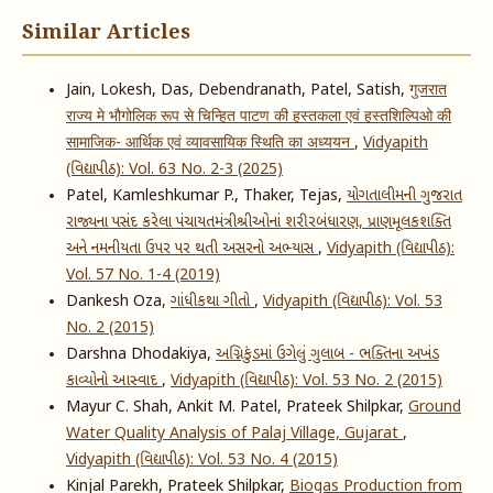
Similar Articles
Jain, Lokesh, Das, Debendranath, Patel, Satish,
गुजरात
राज्य मे भौगोलिक रूप से चिन्हित पाटण की हस्तकला एवं हस्तशिल्पिओ की
सामाजिक- आर्थिक एवं व्यावसायिक स्थिति का अध्ययन
,
Vidyapith
(વિદ્યાપીઠ): Vol. 63 No. 2-3 (2025)
Patel, Kamleshkumar P., Thaker, Tejas,
યોગતાલીમની ગુજરાત
રાજ્યના પસંદ કરેલા પંચાયતમંત્રીશ્રીઓનાં શરીરબંધારણ, પ્રાણમૂલકશક્તિ
અને નમનીયતા ઉપર પર થતી અસરનો અભ્યાસ
,
Vidyapith (વિદ્યાપીઠ):
Vol. 57 No. 1-4 (2019)
Dankesh Oza,
ગાંધીકથા ગીતો
,
Vidyapith (વિદ્યાપીઠ): Vol. 53
No. 2 (2015)
Darshna Dhodakiya,
અગ્નિકુંડમાં ઉગેલું ગુલાબ - ભક્તિના અખંડ
કાવ્યોનો આસ્વાદ
,
Vidyapith (વિદ્યાપીઠ): Vol. 53 No. 2 (2015)
Mayur C. Shah, Ankit M. Patel, Prateek Shilpkar,
Ground
Water Quality Analysis of Palaj Village, Gujarat
,
Vidyapith (વિદ્યાપીઠ): Vol. 53 No. 4 (2015)
Kinjal Parekh, Prateek Shilpkar,
Biogas Production from