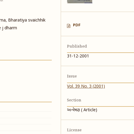
ીઠ.
rma, Bharatiya svaichhik
PDF
e j dharm
Published
31-12-2001
Issue
Vol. 39 No. 3 (2001)
Section
અન્વેષણ ( Article)
License