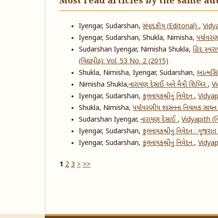
Most read articles by the same au
Iyengar, Sudarshan,
સંપાદકીય (Editorial)
,
Vidya
Iyengar, Sudarshan, Shukla, Nimisha,
પર્યાવર
Sudarshan Iyengar, Nimisha Shukla,
હિંદ સ્વર
(વિદ્યાપીઠ): Vol. 53 No. 2 (2015)
Shukla, Nimisha, Iyengar, Sudarshan,
આત્મસિદ્
Nimisha Shukla,
​નારાયણ દેસાઈ અને મૈત્રી શિબિર
,
Vi
Iyengar, Sudarshan,
કુલનાયકશ્રીનું નિવેદન
,
Vidyapi
Shukla, Nimisha,
પર્યાવરણીય શાસનના નિયામક સાધન
Sudarshan Iyengar,
નારાયણ દેસાઈ
,
Vidyapith (વ
Iyengar, Sudarshan,
કુલનાયકશ્રીનું નિવેદન : ગૂજરાત 
Iyengar, Sudarshan,
કુલનાયકશ્રીનું નિવેદન
,
Vidyapi
1
2
3
>
>>