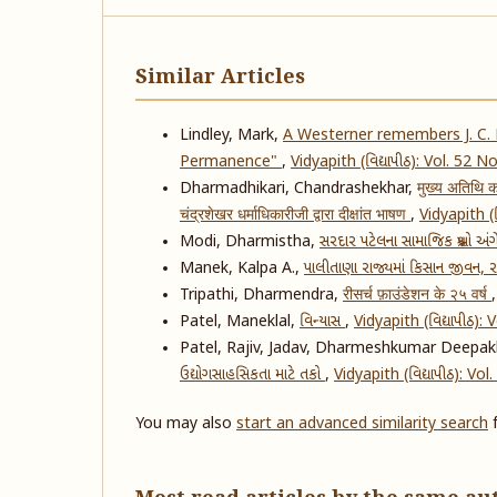
Similar Articles
Lindley, Mark,
A Westerner remembers J. C.
Permanence"
,
Vidyapith (વિદ્યાપીઠ): Vol. 52 N
Dharmadhikari, Chandrashekhar,
मुख्य अतिथि का
चंद्रशेखर धर्माधिकारीजी द्वारा दीक्षांत भाषण
,
Vidyapith (વ
Modi, Dharmistha,
સરદાર પટેલના સામાજિક પ્રશ્નો અં
Manek, Kalpa A.,
પાલીતાણા રાજ્યમાં કિસાન જીવન, ર
Tripathi, Dharmendra,
रीसर्च फ़ाउंडेशन के २५ वर्ष
Patel, Maneklal,
વિન્યાસ
,
Vidyapith (વિદ્યાપીઠ):
Patel, Rajiv, Jadav, Dharmeshkumar Deepak
ઉદ્યોગસાહસિકતા માટે તકો
,
Vidyapith (વિદ્યાપીઠ): Vo
You may also
start an advanced similarity search
f