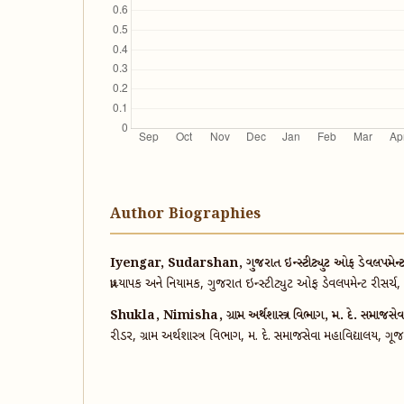
Author Biographies
Iyengar, Sudarshan, ગુજરાત ઇન્સ્ટીટ્યુટ ઓફ ડેવલપમેન્ટ 
પ્રાધ્યાપક અને નિયામક, ગુજરાત ઇન્સ્ટીટ્યુટ ઓફ ડેવલપમેન્ટ રીસર્ચ
Shukla, Nimisha, ગ્રામ અર્થશાસ્ત્ર વિભાગ, મ. દે. સમાજસેવા 
રીડર, ગ્રામ અર્થશાસ્ત્ર વિભાગ, મ. દે. સમાજસેવા મહાવિદ્યાલય, ગૂજર