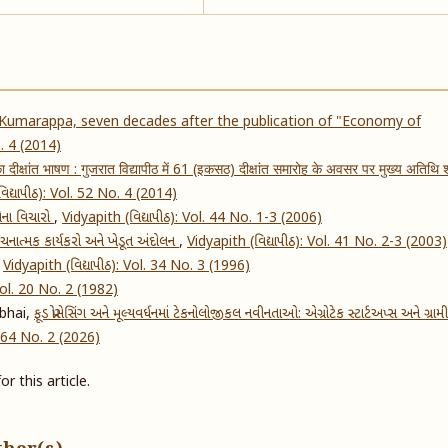
 Kumarappa, seven decades after the publication of "Economy of
o. 4 (2014)
 दीक्षांत भाषण : गुजरात विद्यापीठ में 61 (इकसठ) दीक्षांत समारोह के अवसर पर मुख्य अतिथि श
િદ્યાપીઠ): Vol. 52 No. 4 (2014)
ગેના વિચારો
,
Vidyapith (વિદ્યાપીઠ): Vol. 44 No. 1-3 (2006)
ચનાત્મક કાર્યકરો અને ખેડૂત અંદોલન
,
Vidyapith (વિદ્યાપીઠ): Vol. 41 No. 2-3 (2003)
,
Vidyapith (વિદ્યાપીઠ): Vol. 34 No. 3 (1996)
 Vol. 20 No. 2 (1982)
bhai,
ફૂડ પ્રોસેસિંગ અને મૂલ્યવર્ધનમાં ટેકનોલોજીકલ નવીનતાઓ: એગ્રોટેક સ્ટાર્ટઅપ્સ અને ગ્રા
l. 64 No. 2 (2026)
or this article.