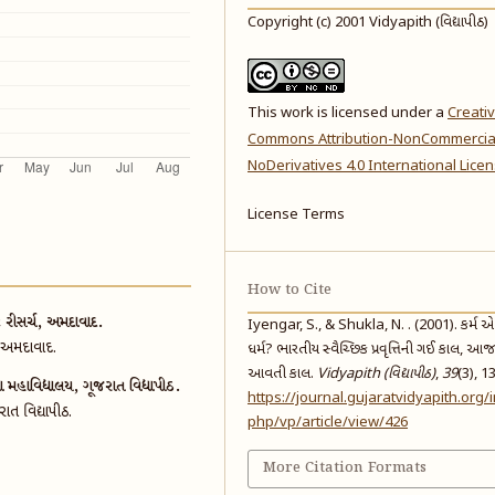
Copyright (c) 2001 Vidyapith (વિદ્યાપીઠ)
This work is licensed under a
Creati
Commons Attribution-NonCommercia
NoDerivatives 4.0 International Lice
License Terms
How to Cite
રીસર્ચ, અમદાવાદ.
Iyengar, S., & Shukla, N. . (2001). કર્મ 
, અમદાવાદ.
ધર્મ? ભારતીય સ્વૈચ્છિક પ્રવૃત્તિની ગઈ કાલ, આ
આવતી કાલ.
Vidyapith (વિદ્યાપીઠ)
,
39
(3), 1
મહાવિદ્યાલય, ગૂજરાત વિદ્યાપીઠ.
https://journal.gujaratvidyapith.org/
ાત વિદ્યાપીઠ.
php/vp/article/view/426
More Citation Formats