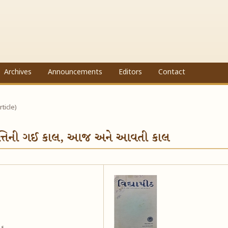
Archives
Announcements
Editors
Contact
rticle)
્રવૃત્તિની ગઈ કાલ, આજ અને આવતી કાલ