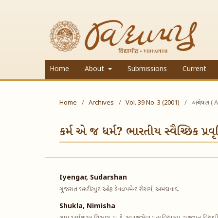
Home
About
Submissions
Current
Home
/
Archives
/
Vol. 39 No. 3 (2001)
/
અન્વેષણ ( A
કર્મ એ જ ધર્મ? ભારતીય સ્વૈચ્છિક પ
Iyengar, Sudarshan
ગુજરાત ઇન્સ્ટીટ્યુટ ઓફ ડેવલપમેન્ટ રીસર્ચ, અમદાવાદ.
Shukla, Nimisha