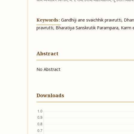
ગ્રામ અર્થશાસ્ત્ર વિભાગ, મ. દે. સમાજસેવા મહાવિદ્યાલય, ગૂજરાત વિદ્યાપ
Keywords:
Gandhiji ane svaichhik pravrutti, Dha
pravrutti, Bharatiya Sanskrutik Parampara, Karm 
Abstract
No Abstract
Downloads