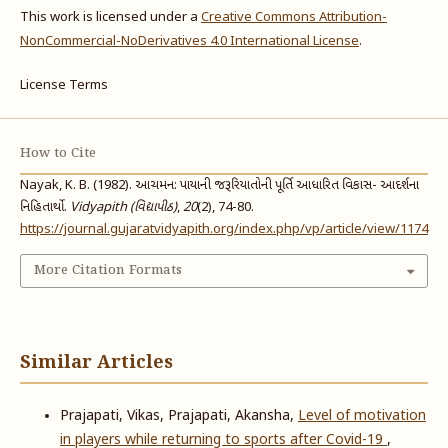
This work is licensed under a
Creative Commons Attribution-
NonCommercial-NoDerivatives 4.0 International License
.
License Terms
How to Cite
Nayak, K. B. (1982). આચમન: પાયાની જરૂરિયાતોની પૂર્તિ આધારિત વિકાસ- આદર્શના
નિહિતાર્થો.
Vidyapith (વિદ્યાપીઠ)
,
20
(2), 74-80.
https://journal.gujaratvidyapith.org/index.php/vp/article/view/1174
More Citation Formats
Similar Articles
Prajapati, Vikas, Prajapati, Akansha,
Level of motivation
in players while returning to sports after Covid-19
,