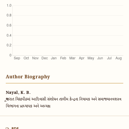
Author Biography
Nayal, K. B.
ગૂજરાત વિદ્યાપીઠમાં આદિવાસી સંશોધન તાલીમ કેન્દ્રના નિયામક અને સમાજમાનવશસ્ત્ર
વિભાગના પ્રાધ્યાપક અને અધ્યક્ષ
PDF