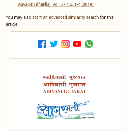
Vidyapith (વિદ્યાપીઠ): Vol. 57 No. 1-4 (2019)
You may also
start an advanced similarity search
for this
article.