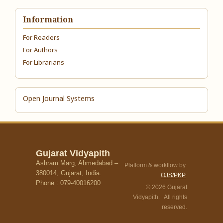
Information
For Readers
For Authors
For Librarians
Open Journal Systems
Gujarat Vidyapith
Ashram Marg, Ahmedabad –
Platform & workflow by
380014, Gujarat, India.
OJS/PKP
Phone : 079-40016200
© 2026 Gujarat
Vidyapith. All rights
reserved.