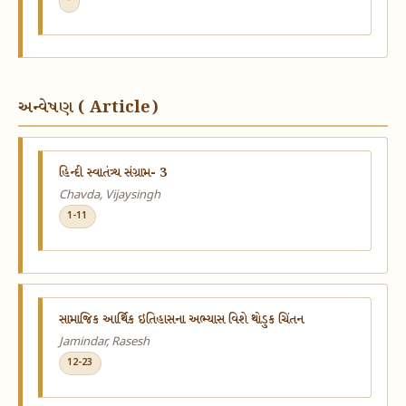
-
અન્વેષણ ( Article)
હિન્દી સ્વાતંત્ર્ય સંગ્રામ- 3
Chavda, Vijaysingh
1-11
સામાજિક આર્થિક ઇતિહાસના અભ્યાસ વિશે થોડુક ચિંતન
Jamindar, Rasesh
12-23