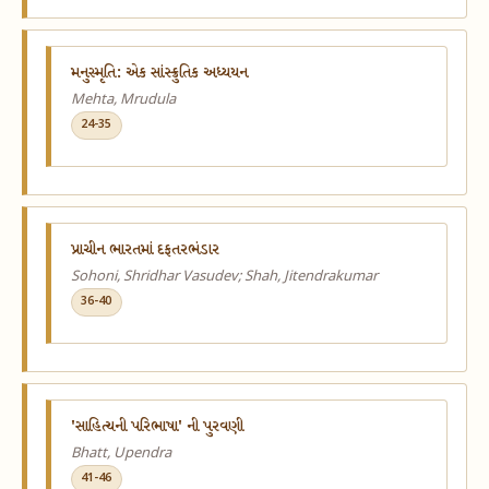
મનુસ્મૃતિ: એક સાંસ્ક્રુતિક અધ્યયન
Mehta, Mrudula
24-35
પ્રાચીન ભારતમાં દફતરભંડાર
Sohoni, Shridhar Vasudev; Shah, Jitendrakumar
36-40
'સાહિત્યની પરિભાષા' ની પુરવણી
Bhatt, Upendra
41-46