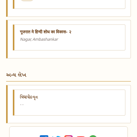
गूजरात मे हिन्दी शोध का विकास- २
Nagar, Ambashankar
અન્ય લેખ
વિદ્યાપીઠવૃત્ત
- -