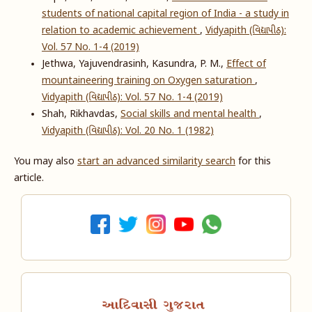
students of national capital region of India - a study in
relation to academic achievement
,
Vidyapith (વિદ્યાપીઠ):
Vol. 57 No. 1-4 (2019)
Jethwa, Yajuvendrasinh, Kasundra, P. M.,
Effect of
mountaineering training on Oxygen saturation
,
Vidyapith (વિદ્યાપીઠ): Vol. 57 No. 1-4 (2019)
Shah, Rikhavdas,
Social skills and mental health
,
Vidyapith (વિદ્યાપીઠ): Vol. 20 No. 1 (1982)
You may also
start an advanced similarity search
for this
article.