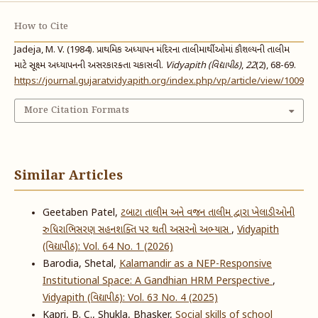
How to Cite
Jadeja, M. V. (1984). પ્રાથમિક અધ્યાપન મંદિરના તાલીમાર્થીઓમાં કૌશલ્યની તાલીમ
માટે સૂક્ષ્મ અધ્યાપનની અસરકારક્તા ચકાસવી.
Vidyapith (વિદ્યાપીઠ)
,
22
(2), 68-69.
https://journal.gujaratvidyapith.org/index.php/vp/article/view/1009
More Citation Formats
Similar Articles
Geetaben Patel,
ટબાટા તાલીમ અને વજન તાલીમ દ્વારા ખેલાડીઓની
રુધિરાભિસરણ સહનશક્તિ પર થતી અસરનો અભ્યાસ
,
Vidyapith
(વિદ્યાપીઠ): Vol. 64 No. 1 (2026)
Barodia, Shetal,
Kalamandir as a NEP-Responsive
Institutional Space: A Gandhian HRM Perspective
,
Vidyapith (વિદ્યાપીઠ): Vol. 63 No. 4 (2025)
Kapri, B. C., Shukla, Bhasker,
Social skills of school