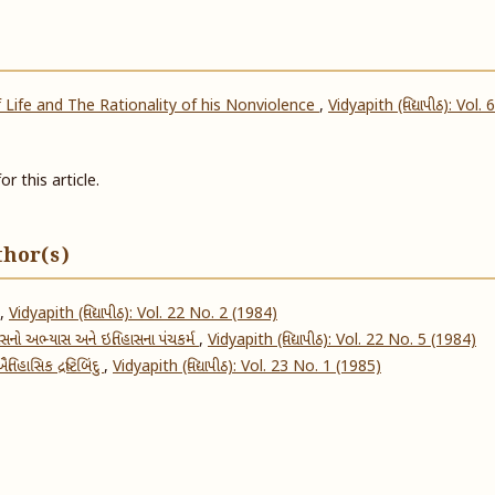
 Life and The Rationality of his Nonviolence
,
Vidyapith (વિદ્યાપીઠ): Vol. 
or this article.
thor(s)
,
Vidyapith (વિદ્યાપીઠ): Vol. 22 No. 2 (1984)
ઇતિહાસનો અભ્યાસ અને ઇતિહાસના પંચકર્મ
,
Vidyapith (વિદ્યાપીઠ): Vol. 22 No. 5 (1984)
િહાસિક દ્રષ્ટિબિંદુ
,
Vidyapith (વિદ્યાપીઠ): Vol. 23 No. 1 (1985)