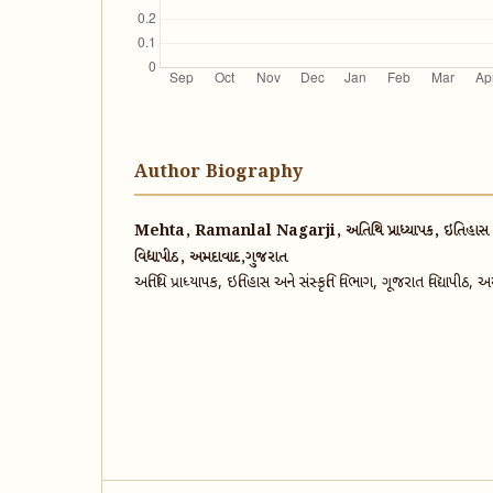
Author Biography
Mehta, Ramanlal Nagarji, અતિથિ પ્રાધ્યાપક, ઇતિહાસ અને
વિદ્યાપીઠ, અમદાવાદ,ગુજરાત
અતિથિ પ્રાધ્યાપક, ઇતિહાસ અને સંસ્કૃતિ વિભાગ, ગૂજરાત વિદ્યાપીઠ,