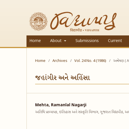
Home
About
Submissions
Current
Home
/
Archives
/
Vol. 24 No. 4 (1986)
/
અન્વેષણ ( A
જહાંગીર અને અહિંસા
Mehta, Ramanlal Nagarji
અતિથિ પ્રાધ્યાપક, ઇતિહાસ અને સંસ્કૃતિ વિભાગ, ગૂજરાત વિદ્યાપીઠ, 