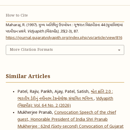
How to Cite
Maharaj, R. (1997). મુખ્ય અતિથિનું ઉદબોધન : ગૂજરાત વિદ્યાપીઠના 44 (ચુમાલિશ)માં
પદવીદાન પ્રસંગે.
Vidyapith (વિદ્યાપીઠ)
,
35
(2-3), 87.
https://journal.gujaratvidyapith.org/index.php/vp/article/view/816
More Citation Formats
Similar Articles
Patel, Rajiv, Parikh, Ajay, Patel, Satish,
શ્વેત ક્રાંતિ 2.0 :
ભારતીય ડેરીનું નવીનતમ ટેકનોલોજી સંચાલિત ભવિષ્ય
,
Vidyapith
(વિદ્યાપીઠ): Vol. 64 No. 2 (2026)
Mukherjee Pranab,
Convocation Speech of the chief
guest, Honorable President of India Shri Pranab
Mukherjee : 62nd (Sixty-second) Convocation of Gujarat