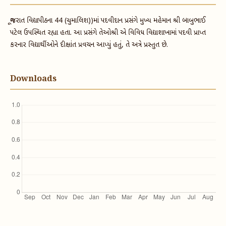
ગૂજરાત વિદ્યાપીઠના 44 (ચુમાલિશ))માં પદવીદાન પ્રસંગે મુખ્ય મહેમાન શ્રી બાબુભાઈ
પટેલ ઉપસ્થિત રહ્યા હતા. આ પ્રસંગે તેઓશ્રી એ વિવિધ વિદ્યાશાખામાં પદવી પ્રાપ્ત
કરનાર વિદ્યાર્થીઓને દીક્ષાંત પ્રવચન આપ્યું હતું, તે અત્રે પ્રસ્તુત છે.
Downloads