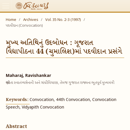
Home
/
Archives
/
Vol. 35 No. 2-3 (1997)
/
પદવીદાન (Convocation)
મુખ્ય અતિથિનું ઉદબોધન : ગૂજરાત
વિદ્યાપીઠના 44 (ચુમાલિશ)માં પદવીદાન પ્રસંગે
Maharaj, Ravishankar
જાણીતા સ્વાતંત્ર્યસેનાની અને ગાંધીવિચારક, તેમજ ગુજરાત રાજ્યના ભૂતપૂર્વ મુખ્યમંત્રી
Keywords:
Convocation, 44th Convocation, Convocation
Speech, Vidyapith Convocation
Abstract