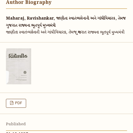
Author Biography
Maharaj, Ravishankar, જાણીતા સ્વાતંત્ર્યસેનાની અને ગાંધીવિચારક, તેમજ
ગુજરાત રાજ્યના ભૂતપૂર્વ મુખ્યમંત્રી
જાણીતા સ્વાતંત્ર્યસેનાની અને ગાંધીવિચારક, તેમજ ગુજરાત રાજ્યના ભૂતપૂર્વ મુખ્યમંત્રી
PDF
Published