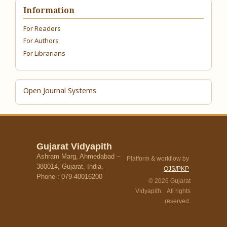
Information
For Readers
For Authors
For Librarians
Open Journal Systems
Gujarat Vidyapith
Ashram Marg, Ahmedabad –
Platform & workflow by
380014, Gujarat, India.
OJS/PKP
Phone : 079-40016200
© 2026 Gujarat
Vidyapith. All rights
reserved.