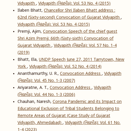
Vidyapith
,
Vidyapith (વિદ્યાપીઠ): Vol. 53 No. 4 (2015)
Ilaben Bhatt,
Chancellor Shri Ilaben Bhatt address :
62nd (Sixty-second) Convocation of Gujarat Vidyapith
,
Vidyapith (વિદ્યાપીઠ): Vol. 53 No. 4 (2015)
Premji, Ajim,
Convocation Speech of the chief guest
Shri Azim Premji: 66th (Sixty-sixth) Convocation of
Gujarat Vidyapith
,
Vidyapith (વિદ્યાપીઠ): Vol. 57 No. 1-4
(2019)
Bhatt, Ela,
UNDP Speech June 27, 2011 Tarrytown, New
York
,
Vidyapith (વિદ્યાપીઠ): Vol. 52 No. 4 (2014)
Ananthamurthy, U. R.,
Convocation Address
,
Vidyapith
(વિદ્યાપીઠ): Vol. 45 No. 1-3 (2007)
Ariyaratne, A. T.,
Convocation Address
,
Vidyapith
(વિદ્યાપીઠ): Vol. 44 No. 1-3 (2006)
Chauhan, Naresh,
Corona Pandemic and its Impact on
Educational Exclusion of Tribal Students Belonging to
Remote Areas of Gujarat (Case Study of Gujarat
Vidyapith, Ahmedabad)
,
Vidyapith (વિદ્યાપીઠ): Vol. 61 No.
1-4 (2023)