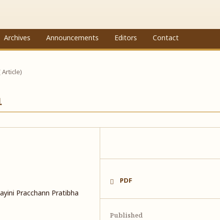
Archives
Announcements
Editors
Contact
( Article)
ા
PDF
ayini Pracchann Pratibha
Published