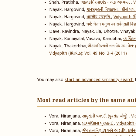
Shah, Pratibha,
ભક્તકવિ રણછોડ - એક અધ્યયન
,
V
Nayak, Hargovind,
જનસમૂહની નિરક્ષરતા : કૌનાં પ
Nayak, Hargovind,
भारतीय संस्कृति
,
Vidyapith (વિ
Nayak, Hargovind,
धर्म: चेतन मनुष्य का सर्वग्राही विज
Dave, Ravindra, Nayak, Ila, Dhotre, Vinayak
Nayak, Kanaiyalal, Vasava, Kanubhai,
વ્યક્તિ
Nayak, Thakorbhai,
​લોકસાહિત્યનો નાનાવિધ સમાવેશ: (
Vidyapith (વિદ્યાપીઠ): Vol. 49 No. 3-4 (2011)
You may also
start an advanced similarity search
f
Most read articles by the same au
Vora, Niranjana,
સાધુતાની પગદંડી (પુસ્તક ચોથું)
,
Vi
Vora, Niranjana,
પ્રાચ્યવિદ્યાના પુરસ્કર્તા
,
Vidyapith (
Vora, Niranjana,
જૈન તત્વનિરૂપણ અને ભારતીય દર્શન