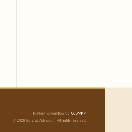
Platform & workflow by
OJS/PKP
© 2026 Gujarat Vidyapith. All rights reserved.