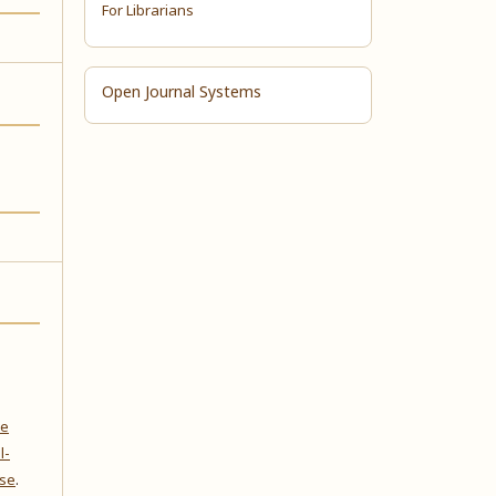
For Librarians
Open Journal Systems
ve
l-
nse
.