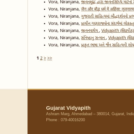
Vora, Niranjana,
જીવનશુદ્ધિ દ્વારા જીવનસિધ્ધિ માટેનો
Vora, Niranjana,
जैन और बौद्ध धर्म में अहिंसा: तुलना
Vora, Niranjana,
ગુજરાતી સાહિત્યમાં બૌદ્ધદર્શનનો પ્
Vora, Niranjana,
પ્રાચીન ગણરાજ્યોના સંદર્ભમાં લોકક્ત
Vora, Niranjana,
જીવનપાથેય
,
Vidyapith (વિદ્યાપી
Vora, Niranjana,
સંનિષ્ઠાનુ સન્માન
,
Vidyapith (વિદ્
Vora, Niranjana,
પ્રાકૃત ભાષા અને જૈન સાહિત્યની શ
1
2
>
>>
Gujarat Vidyapith
Ashram Marg, Ahmedabad – 380014, Gujarat, Indi
Phone : 079-40016200