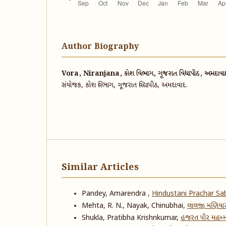
Author Biography
Vora, Niranjana, કોશ વિભાગ, ગૂજરાત વિદ્યાપીઠ, અમદાવા
સંયોજક, કોશ વિભાગ, ગૂજરાત વિદ્યાપીઠ, અમદાવાદ.
Similar Articles
Pandey, Amarendra ,
Hindustani Prachar S
Mehta, R. N., Nayak, Chinubhai,
લાલજી મણિયાર
Shukla, Pratibha Krishnkumar,
હજરત પીર મહમ્મ