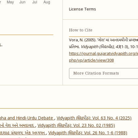
License Terms
How to Cite
Vora, N. (2005). ’ગોરા’ માં આનંદમયીની પ્રચ્છન્
દ.
પ્રતિભા.
Vidyapith (વિદ્યાપીઠ)
,
43
(1-3), 10-1
https://journal.gujaratvidyapith.org/
php/vp/article/view/308
More Citation Formats
abha and Hindi-Urdu Debate
,
Vidyapith (વિદ્યાપીઠ): Vol. 63 No. 4 (2025)
નો વેશ અને અમદાવાદ
,
Vidyapith (વિદ્યાપીઠ): Vol. 23 No. 02 (1985)
દશાહ ગ્રંથાલય: એક અધ્યયન
,
Vidyapith (વિદ્યાપીઠ): Vol. 26 No. 1-6 (1988)