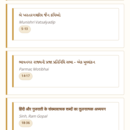
બે ખરતરગચ્છીય જૈન કવિઓ
Munishri Vatsalyadip
5-13
ભાવનગર રાજ્યની પ્રજા પ્રતિનિધિ સભા - એક મૂલ્યાંકન
Parmar, Motibhai
14-17
हिंदी और गुजराती के संख्यावाचक शब्दों का तुलनात्मक अध्ययन
Sinh, Ram Gopal
18-36