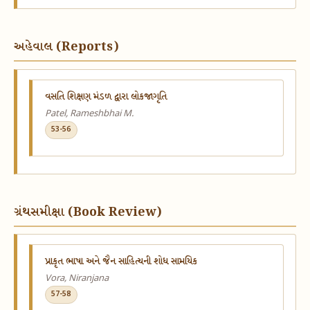
અહેવાલ (Reports)
વસતિ શિક્ષણ મંડળ દ્વારા લોકજાગૃતિ
Patel, Rameshbhai M.
53-56
ગ્રંથસમીક્ષા (Book Review)
પ્રાકૃત ભાષા અને જૈન સાહિત્યની શોધ સામયિક
Vora, Niranjana
57-58