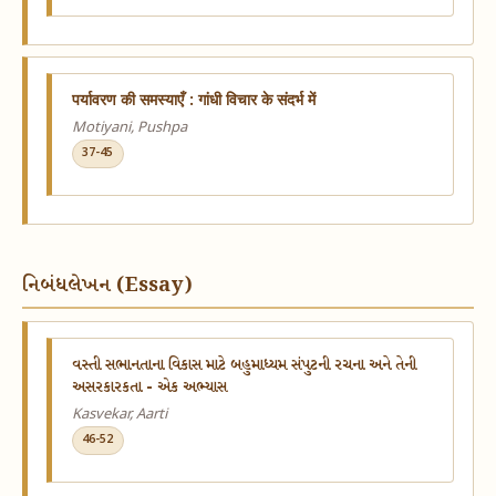
​​पर्यावरण की समस्याएँ : गांधी विचार के संदर्भ में
Motiyani, Pushpa
37-45
નિબંધલેખન (Essay)
વસ્તી સભાનતાના વિકાસ માટે બહુમાધ્યમ સંપુટની રચના અને તેની
અસરકારકતા - એક અભ્યાસ
Kasvekar, Aarti
46-52