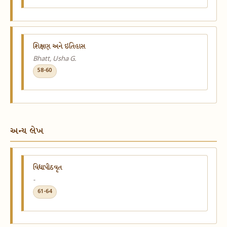
શિક્ષણ અને ઇતિહાસ
Bhatt, Usha G.
58-60
અન્ય લેખ
વિદ્યાપીઠવૃત
-
61-64