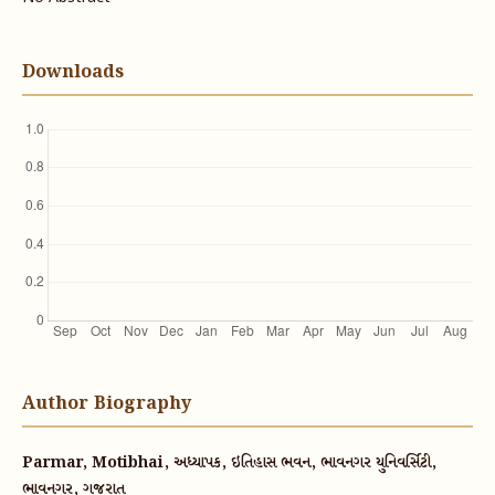
Downloads
Author Biography
Parmar, Motibhai, અધ્યાપક, ઇતિહાસ ભવન, ભાવનગર યુનિવર્સિટી,
ભાવનગર, ગુજરાત