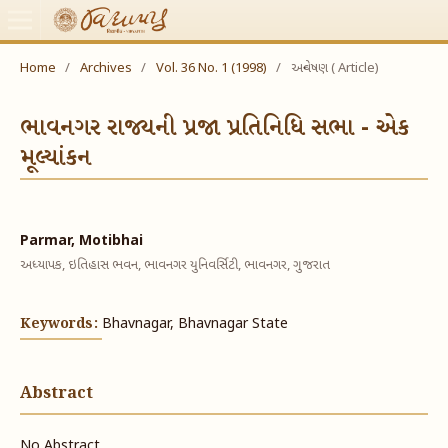
Home
/
Archives
/
Vol. 36 No. 1 (1998)
/
અન્વેષણ ( Article)
ભાવનગર રાજ્યની પ્રજા પ્રતિનિધિ સભા - એક
મૂલ્યાંકન
Parmar, Motibhai
અધ્યાપક, ઇતિહાસ ભવન, ભાવનગર યુનિવર્સિટી, ભાવનગર, ગુજરાત
Keywords:
Bhavnagar, Bhavnagar State
Abstract
No Abstract