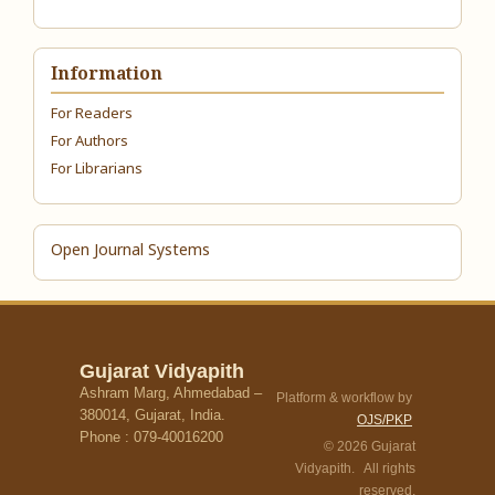
Information
For Readers
For Authors
For Librarians
Open Journal Systems
Gujarat Vidyapith
Ashram Marg, Ahmedabad –
Platform & workflow by
380014, Gujarat, India.
OJS/PKP
Phone : 079-40016200
© 2026 Gujarat
Vidyapith. All rights
reserved.