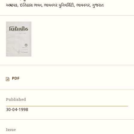
અધ્યાપક, ઇતિહાસ ભવન, ભાવનગર યુનિવર્સિટી, ભાવનગર, ગુજરાત
PDF
Published
30-04-1998
Issue