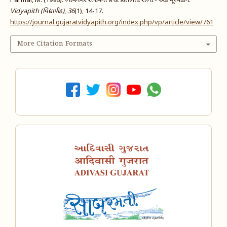
Parmar, M. (1998). ભાવનગર રાજ્યની પ્રજા પ્રતિનિધિ સભા - એક મૂલ્યાંકન.
Vidyapith (વિદ્યાપીઠ)
,
36
(1), 14-17.
https://journal.gujaratvidyapith.org/index.php/vp/article/view/761
More Citation Formats