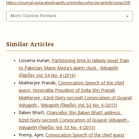
https://journal.gujaratvidyapith.org/index.php/vp/article/view/305
More Citation Formats
Similar Articles
Lissama Kurian,
Partitioning time in railway novel Train
to Pakistan: Mano Majra's alarm clock
,
Vidyapith
(વિદ્યાપીઠ): Vol. 54 No. 4 (2016)
Mukherjee Pranab,
Convocation Speech of the chief
guest, Honorable President of India Shri Pranab
Mukherjee : 62nd (Sixty-second) Convocation of Gujarat
Vidyapith
,
Vidyapith (વિદ્યાપીઠ): Vol. 53 No. 4 (2015)
Ilaben Bhatt,
Chancellor Shri Ilaben Bhatt address :
62nd (Sixty-second) Convocation of Gujarat Vidyapith
,
Vidyapith (વિદ્યાપીઠ): Vol. 53 No. 4 (2015)
Premji, Ajim,
Convocation Speech of the chief guest