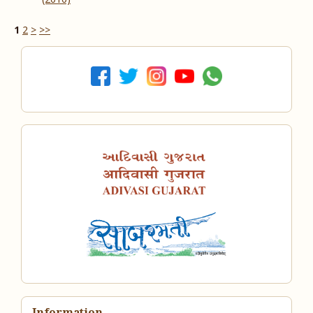
(2010)
1
2
>
>>