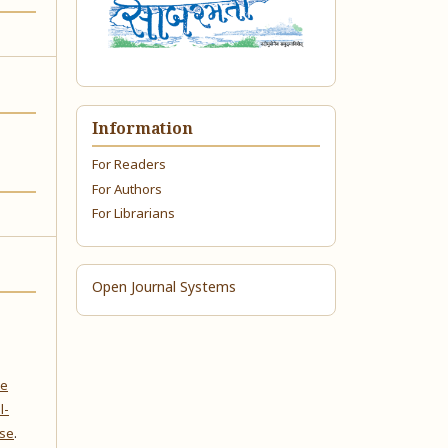
Information
For Readers
For Authors
For Librarians
Open Journal Systems
ve
l-
nse
.