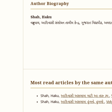
Author Biography
Shah, Haku
વસ્તુપાલ, આદિવાસી સંશોધન તાલીમ કેન્દ્ર, ગૂજરાત વિદ્યાપીઠ, અમદ
Most read articles by the same au
Shah, Haku,
આદિવાસી અસબાબ: માટી આ તારુ રૂપ
,
Shah, Haku,
આદિવાસી અસબાબ: હુંવનો, હુમલો
,
Vidy