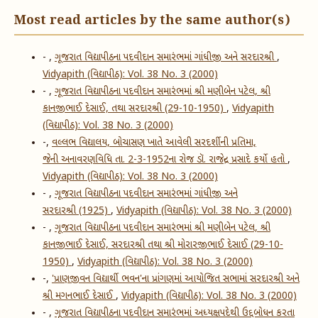
Most read articles by the same author(s)
- ,
ગૂજરાત વિદ્યાપીઠના પદવીદાન સમારંભમાં ગાંધીજી અને સરદારશ્રી
,
Vidyapith (વિદ્યાપીઠ): Vol. 38 No. 3 (2000)
- ,
ગૂજરાત વિદ્યાપીઠના પદવીદાન સમારંભમાં શ્રી મણીબેન પટેલ, શ્રી
કાનજીભાઈ દેસાઈ, તથા સરદારશ્રી (29-10-1950)
,
Vidyapith
(વિદ્યાપીઠ): Vol. 38 No. 3 (2000)
-,
વલ્લભ વિદ્યાલય, બોચાસણ ખાતે આવેલી સરદર્શીની પ્રતિમા,
જેની અનાવરણવિધિ તા. 2-3-1952ના રોજ ડૉ. રાજેન્દ્ર પ્રસાદે કર્યો હતો
,
Vidyapith (વિદ્યાપીઠ): Vol. 38 No. 3 (2000)
- ,
ગૂજરાત વિદ્યાપીઠના પદવીદાન સમારંભમાં ગાંધીજી અને
સરદારશ્રી (1925)
,
Vidyapith (વિદ્યાપીઠ): Vol. 38 No. 3 (2000)
- ,
ગૂજરાત વિદ્યાપીઠના પદવીદાન સમારંભમાં શ્રી મણીબેન પટેલ, શ્રી
કાનજીભાઈ દેસાઈ, સરદારશ્રી તથા શ્રી મોરારજીભાઈ દેસાઈ (29-10-
1950)
,
Vidyapith (વિદ્યાપીઠ): Vol. 38 No. 3 (2000)
-,
'પ્રાણજીવન વિદ્યાર્થી ભવન'ના પ્રાંગણમાં આયોજિત સભામાં સરદારશ્રી અને
શ્રી મગનભાઈ દેસાઈ
,
Vidyapith (વિદ્યાપીઠ): Vol. 38 No. 3 (2000)
- ,
ગૂજરાત વિદ્યાપીઠના પદવીદાન સમારંભમાં અધ્યક્ષપદેથી ઉદ્દબોધન કરતા