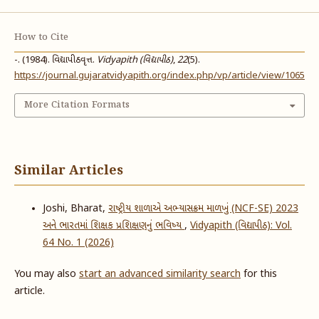
How to Cite
-. (1984). વિદ્યાપીઠવૃત્ત.
Vidyapith (વિદ્યાપીઠ)
,
22
(5).
https://journal.gujaratvidyapith.org/index.php/vp/article/view/1065
More Citation Formats
Similar Articles
Joshi, Bharat,
રાષ્ટ્રીય શાળાએ અભ્યાસક્રમ માળખું (NCF-SE) 2023
અને ભારતમાં શિક્ષક પ્રશિક્ષણનું ભવિષ્ય
,
Vidyapith (વિદ્યાપીઠ): Vol.
64 No. 1 (2026)
You may also
start an advanced similarity search
for this
article.