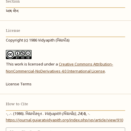
Section
અન્ય લેખ
License
Copyright (c) 1986 Vidyapith (વિદ્યાપીઠ)
This work is licensed under a
Creative Commons Attribution-
NonCommercial-NoDerivatives 4.0 International License
.
License Terms
How to Cite
-, .-. (1986). વિદ્યાપીઠવૃત .
Vidyapith (વિદ્યાપીઠ)
,
24
(4), -.
https://journal.gujaratvidyapith.org/index.php/vp/article/view/910