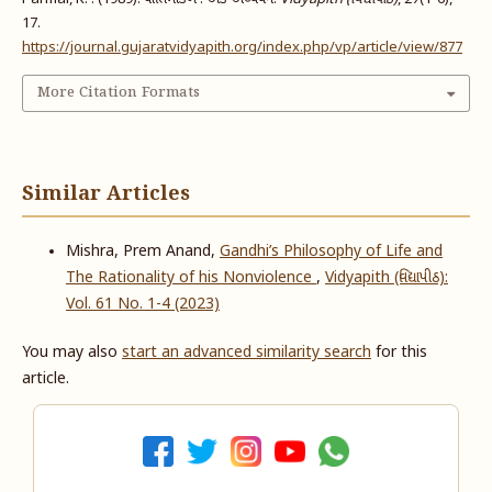
17.
https://journal.gujaratvidyapith.org/index.php/vp/article/view/877
More Citation Formats
Similar Articles
Mishra, Prem Anand,
Gandhi’s Philosophy of Life and
The Rationality of his Nonviolence
,
Vidyapith (વિદ્યાપીઠ):
Vol. 61 No. 1-4 (2023)
You may also
start an advanced similarity search
for this
article.