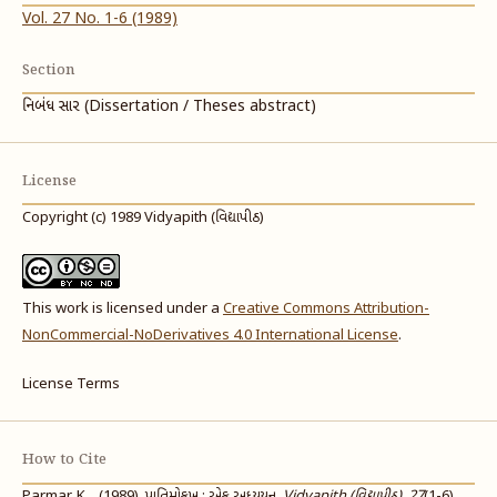
Vol. 27 No. 1-6 (1989)
Section
નિબંધ સાર (Dissertation / Theses abstract)
License
Copyright (c) 1989 Vidyapith (વિદ્યાપીઠ)
This work is licensed under a
Creative Commons Attribution-
NonCommercial-NoDerivatives 4.0 International License
.
License Terms
How to Cite
Parmar, K. . (1989). પાતિમોકખ : એક અધ્યયન.
Vidyapith (વિદ્યાપીઠ)
,
27
(1-6),