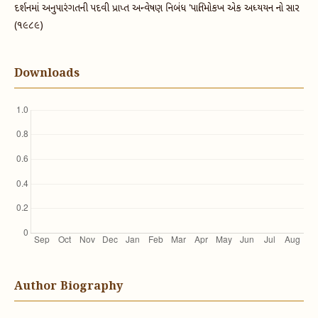
દર્શનમાં અનુપારંગતની પદવી પ્રાપ્ત અન્વેષણ નિબંધ 'પાતિમોકખ એક અધ્યયન નો સાર
(૧૯૮૯)
Downloads
Author Biography