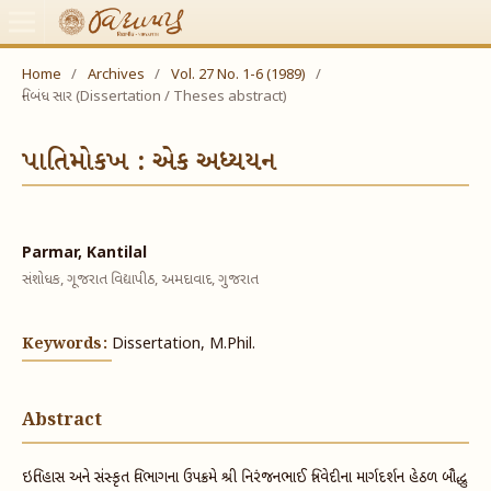
Home
/
Archives
/
Vol. 27 No. 1-6 (1989)
/
નિબંધ સાર (Dissertation / Theses abstract)
પાતિમોકખ : એક અધ્યયન
Parmar, Kantilal
સંશોધક, ગૂજરાત વિદ્યાપીઠ, અમદાવાદ, ગુજરાત
Keywords:
Dissertation, M.Phil.
Abstract
ઇતિહાસ અને સંસ્કૃત વિભાગના ઉપક્રમે શ્રી નિરંજનભાઈ ત્રિવેદીના માર્ગદર્શન હેઠળ બૌદ્ધુ