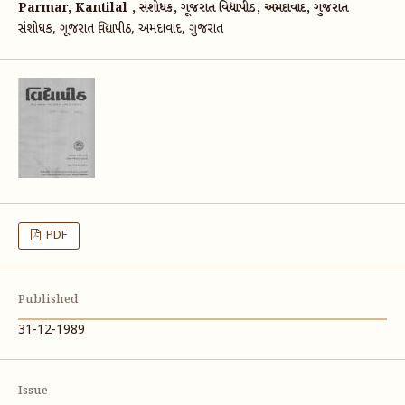
Parmar, Kantilal , સંશોધક, ગૂજરાત વિદ્યાપીઠ, અમદાવાદ, ગુજરાત
સંશોધક, ગૂજરાત વિદ્યાપીઠ, અમદાવાદ, ગુજરાત
PDF
Published
31-12-1989
Issue