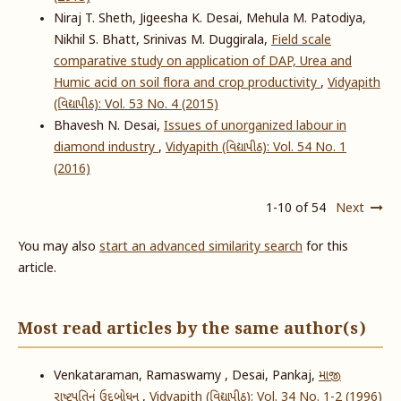
Niraj T. Sheth, Jigeesha K. Desai, Mehula M. Patodiya,
Nikhil S. Bhatt, Srinivas M. Duggirala,
Field scale
comparative study on application of DAP, Urea and
Humic acid on soil flora and crop productivity
,
Vidyapith
(વિદ્યાપીઠ): Vol. 53 No. 4 (2015)
Bhavesh N. Desai,
Issues of unorganized labour in
diamond industry
,
Vidyapith (વિદ્યાપીઠ): Vol. 54 No. 1
(2016)
1-10 of 54
Next
You may also
start an advanced similarity search
for this
article.
Most read articles by the same author(s)
Venkataraman, Ramaswamy , Desai, Pankaj,
માજી
રાષ્ટ્રપતિનું ઉદ્દબોધન
,
Vidyapith (વિદ્યાપીઠ): Vol. 34 No. 1-2 (1996)