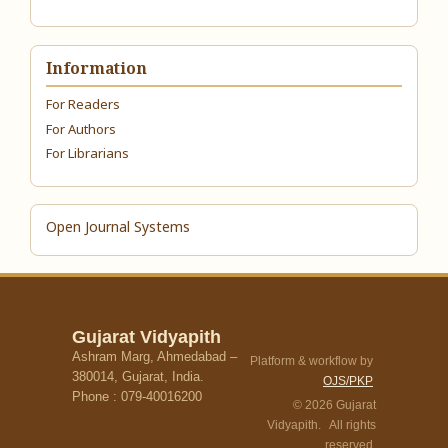
Information
For Readers
For Authors
For Librarians
Open Journal Systems
Gujarat Vidyapith
Ashram Marg, Ahmedabad –
Platform & workflow by
380014, Gujarat, India.
OJS/PKP
Phone : 079-40016200
© 2026 Gujarat
Vidyapith. All rights
reserved.