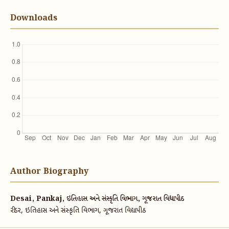
Downloads
Author Biography
Desai, Pankaj, ઇતિહાસ અને સંસ્કૃતિ વિભાગ, ગૂજરાત વિદ્યાપીઠ
રીડર, ઇતિહાસ અને સંસ્કૃતિ વિભાગ, ગૂજરાત વિદ્યાપીઠ