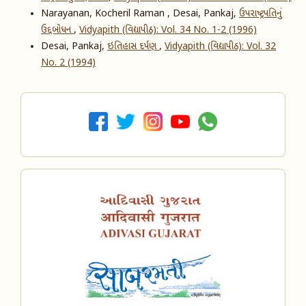
Narayanan, Kocheril Raman , Desai, Pankaj,
ઉપરાષ્ટ્રપતિનું
ઉદ્દબોધન
,
Vidyapith (વિદ્યાપીઠ): Vol. 34 No. 1-2 (1996)
Desai, Pankaj,
ઇતિહાસ દર્પણ
,
Vidyapith (વિદ્યાપીઠ): Vol. 32
No. 2 (1994)