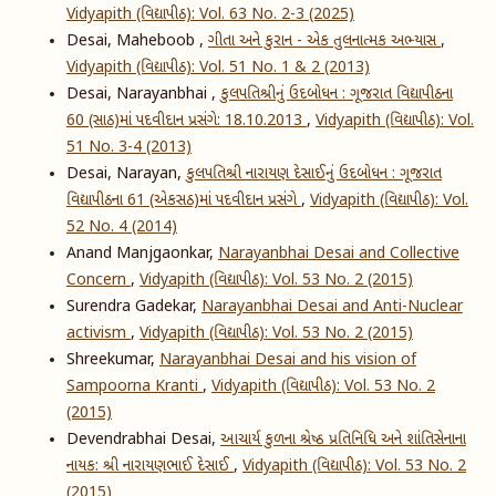
Vidyapith (વિદ્યાપીઠ): Vol. 63 No. 2-3 (2025)
Desai, Maheboob ,
ગીતા અને કુરાન - એક તુલનાત્મક અભ્યાસ
,
Vidyapith (વિદ્યાપીઠ): Vol. 51 No. 1 & 2 (2013)
Desai, Narayanbhai ,
કુલપતિશ્રીનું ઉદબોધન : ગૂજરાત વિદ્યાપીઠના
60 (સાઠ)માં પદવીદાન પ્રસંગે: 18.10.2013
,
Vidyapith (વિદ્યાપીઠ): Vol.
51 No. 3-4 (2013)
Desai, Narayan,
કુલપતિશ્રી નારાયણ દેસાઈનું ઉદબોધન : ગૂજરાત
વિદ્યાપીઠના 61 (એકસઠ)માં પદવીદાન પ્રસંગે
,
Vidyapith (વિદ્યાપીઠ): Vol.
52 No. 4 (2014)
Anand Manjgaonkar,
Narayanbhai Desai and Collective
Concern
,
Vidyapith (વિદ્યાપીઠ): Vol. 53 No. 2 (2015)
Surendra Gadekar,
Narayanbhai Desai and Anti-Nuclear
activism
,
Vidyapith (વિદ્યાપીઠ): Vol. 53 No. 2 (2015)
Shreekumar,
Narayanbhai Desai and his vision of
Sampoorna Kranti
,
Vidyapith (વિદ્યાપીઠ): Vol. 53 No. 2
(2015)
Devendrabhai Desai,
આચાર્ય કુળના શ્રેષ્ઠ પ્રતિનિધિ અને શાંતિસેનાના
નાયક: શ્રી નારાયણભાઈ દેસાઈ
,
Vidyapith (વિદ્યાપીઠ): Vol. 53 No. 2
(2015)