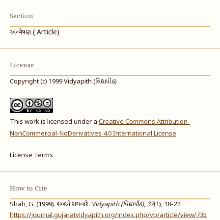
Section
અન્વેષણ ( Article)
License
Copyright (c) 1999 Vidyapith (વિદ્યાપીઠ)
This work is licensed under a
Creative Commons Attribution-
NonCommercial-NoDerivatives 4.0 International License
.
License Terms
How to Cite
Shah, G. (1999). શબ્દને સથવારે.
Vidyapith (વિદ્યાપીઠ)
,
37
(1), 18-22.
https://journal.gujaratvidyapith.org/index.php/vp/article/view/735