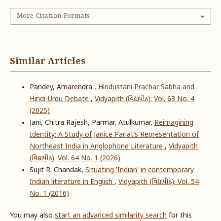
More Citation Formats
Similar Articles
Pandey, Amarendra ,
Hindustani Prachar Sabha and
Hindi-Urdu Debate
,
Vidyapith (વિદ્યાપીઠ): Vol. 63 No. 4
(2025)
Jani, Chitra Rajesh, Parmar, Atulkumar,
Reimagining
Identity: A Study of Janice Pariat’s Representation of
Northeast India in Anglophone Literature
,
Vidyapith
(વિદ્યાપીઠ): Vol. 64 No. 1 (2026)
Sujit R. Chandak,
Situating 'Indian' in contemporary
Indian literature in English
,
Vidyapith (વિદ્યાપીઠ): Vol. 54
No. 1 (2016)
You may also
start an advanced similarity search
for this