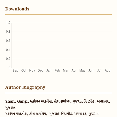
Downloads
Author Biography
Shah, Gargi, સંશોધન મદદનીશ, કોશ કાર્યાલય, ગુજરાત વિદ્યાપીઠ, અમદાવાદ,
ગુજરાત
સંશોધન મદદનીશ, કોશ કાર્યાલય, ગુજરાત વિદ્યાપીઠ, અમદાવાદ, ગુજરાત