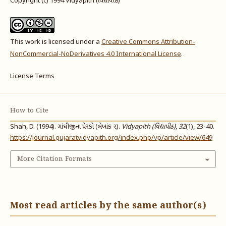
Copyright (c) 1994 Vidyapith (વિદ્યાપીઠ)
This work is licensed under a
Creative Commons Attribution-
NonCommercial-NoDerivatives 4.0 International License
.
License Terms
How to Cite
Shah, D. (1994). ગાંધીજીના પ્રેરકો (લેખાંક ૨).
Vidyapith (વિદ્યાપીઠ)
,
32
(1), 23-40.
https://journal.gujaratvidyapith.org/index.php/vp/article/view/649
More Citation Formats
Most read articles by the same author(s)