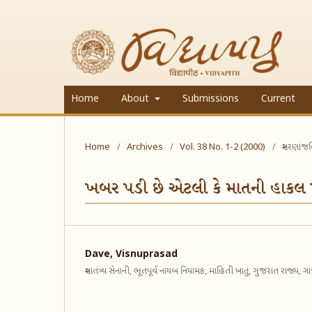
Home
About
Submissions
Current
Home
/
Archives
/
Vol. 38 No. 1-2 (2000)
/
સ્મરણાંજ
ખબર પડી છે એટલી કે માતની હાકલ 
Dave, Visnuprasad
સ્વાતંત્ર્ય સેનાની, ભૂતપૂર્વ નાયબ નિયામક, માહિતી ખાતું, ગુજરાત રાજ્ય, 