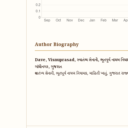
Author Biography
Dave, Visnuprasad, સ્વાતંત્ર્ય સેનાની, ભૂતપૂર્વ નાયબ નિયામ
ગાંધીનગર, ગુજરાત
સ્વાતંત્ર્ય સેનાની, ભૂતપૂર્વ નાયબ નિયામક, માહિતી ખાતું, ગુજરાત ર