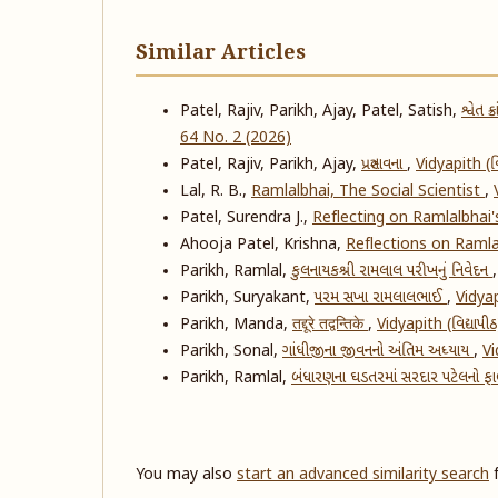
Similar Articles
Patel, Rajiv, Parikh, Ajay, Patel, Satish,
શ્વેત 
64 No. 2 (2026)
Patel, Rajiv, Parikh, Ajay,
પ્રસ્તાવના
,
Vidyapith (વ
Lal, R. B.,
Ramlalbhai, The Social Scientist
,
Patel, Surendra J.,
Reflecting on Ramlalbhai'
Ahooja Patel, Krishna,
Reflections on Ramla
Parikh, Ramlal,
કુલનાયકશ્રી રામલાલ પરીખનું નિવેદન
Parikh, Suryakant,
પરમ સખા રામલાલભાઈ
,
Vidyap
Parikh, Manda,
तद्दूरे तद्वन्तिके
,
Vidyapith (વિદ્યાપ
Parikh, Sonal,
ગાંધીજીના જીવનનો અંતિમ અધ્યાય
,
Vi
Parikh, Ramlal,
બંધારણના ઘડતરમાં સરદાર પટેલનો ફ
You may also
start an advanced similarity search
f