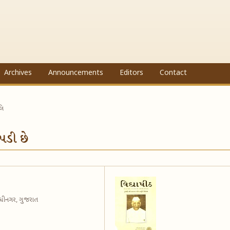
Archives
Announcements
Editors
Contact
લિ
પડી છે
ગાંધીનગર, ગુજરાત