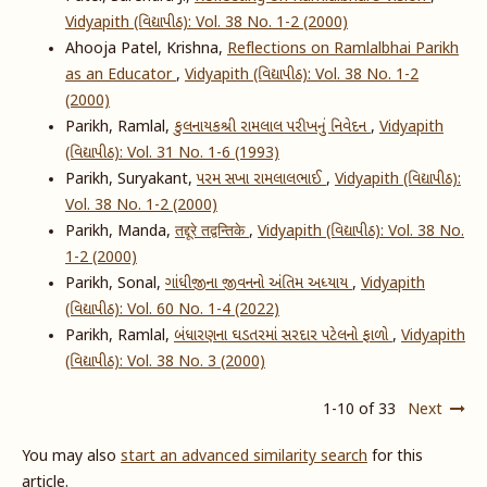
Vidyapith (વિદ્યાપીઠ): Vol. 38 No. 1-2 (2000)
Ahooja Patel, Krishna,
Reflections on Ramlalbhai Parikh
as an Educator
,
Vidyapith (વિદ્યાપીઠ): Vol. 38 No. 1-2
(2000)
Parikh, Ramlal,
કુલનાયકશ્રી રામલાલ પરીખનું નિવેદન
,
Vidyapith
(વિદ્યાપીઠ): Vol. 31 No. 1-6 (1993)
Parikh, Suryakant,
પરમ સખા રામલાલભાઈ
,
Vidyapith (વિદ્યાપીઠ):
Vol. 38 No. 1-2 (2000)
Parikh, Manda,
तद्दूरे तद्वन्तिके
,
Vidyapith (વિદ્યાપીઠ): Vol. 38 No.
1-2 (2000)
Parikh, Sonal,
ગાંધીજીના જીવનનો અંતિમ અધ્યાય
,
Vidyapith
(વિદ્યાપીઠ): Vol. 60 No. 1-4 (2022)
Parikh, Ramlal,
બંધારણના ઘડતરમાં સરદાર પટેલનો ફાળો
,
Vidyapith
(વિદ્યાપીઠ): Vol. 38 No. 3 (2000)
1-10 of 33
Next
You may also
start an advanced similarity search
for this
article.