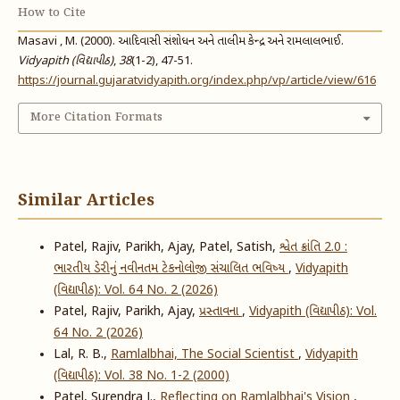
How to Cite
Masavi , M. (2000). આદિવાસી સંશોધન અને તાલીમ કેન્દ્ર અને રામલાલભાઈ.
Vidyapith (વિદ્યાપીઠ)
,
38
(1-2), 47-51.
https://journal.gujaratvidyapith.org/index.php/vp/article/view/616
More Citation Formats
Similar Articles
Patel, Rajiv, Parikh, Ajay, Patel, Satish,
શ્વેત ક્રાંતિ 2.0 :
ભારતીય ડેરીનું નવીનતમ ટેકનોલોજી સંચાલિત ભવિષ્ય
,
Vidyapith
(વિદ્યાપીઠ): Vol. 64 No. 2 (2026)
Patel, Rajiv, Parikh, Ajay,
પ્રસ્તાવના
,
Vidyapith (વિદ્યાપીઠ): Vol.
64 No. 2 (2026)
Lal, R. B.,
Ramlalbhai, The Social Scientist
,
Vidyapith
(વિદ્યાપીઠ): Vol. 38 No. 1-2 (2000)
Patel, Surendra J.,
Reflecting on Ramlalbhai's Vision
,