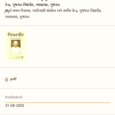
કેન્દ્ર, ગૂજરાત વિદ્યાપીઠ, અમદાવાદ, ગુજરાત
ભૂતપૂર્વ નાયબ નિયામક, આદિવાસી સંશોધન અને તાલીમ કેન્દ્ર, ગૂજરાત વિદ્યાપીઠ,
અમદાવાદ, ગુજરાત
pdf
Published
31-08-2000