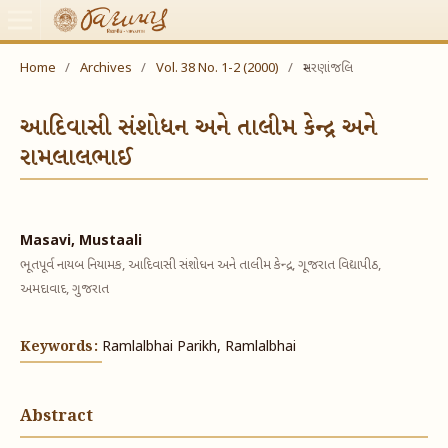
Home
/
Archives
/
Vol. 38 No. 1-2 (2000)
/
સ્મરણાંજલિ
આદિવાસી સંશોધન અને તાલીમ કેન્દ્ર અને
રામલાલભાઈ
Masavi, Mustaali
ભૂતપૂર્વ નાયબ નિયામક, આદિવાસી સંશોધન અને તાલીમ કેન્દ્ર, ગૂજરાત વિદ્યાપીઠ,
અમદાવાદ, ગુજરાત
Keywords:
Ramlalbhai Parikh, Ramlalbhai
Abstract