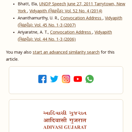
Bhatt, Ela,
UNDP Speech June 27, 2011 Tarrytown, New
York
,
Vidyapith (વિદ્યાપીઠ): Vol. 52 No. 4 (2014)
Ananthamurthy, U. R.,
Convocation Address
,
Vidyapith
(વિદ્યાપીઠ): Vol. 45 No. 1-3 (2007)
Ariyaratne, A. T.,
Convocation Address
,
Vidyapith
(વિદ્યાપીઠ): Vol. 44 No. 1-3 (2006)
You may also
start an advanced similarity search
for this
article.