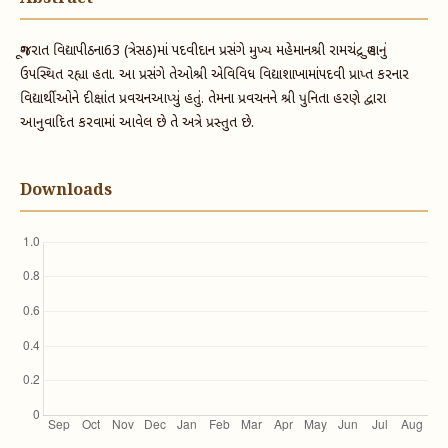
ગૂજરાત વિદ્યાપીઠના63 (ત્રેસઠ)માં પદવીદાન પ્રસંગે મુખ્ય મહેમાનશ્રી રામચંદ્ર ગુહાનું
ઉપસ્થિત રહ્યા હતા. આ પ્રસંગે તેઓશ્રી એવિવિધ વિદ્યાશાખામાંપદવી પ્રાપ્ત કરનાર
વિદ્યાર્થીઓને દીક્ષાંત પ્રવચનઆપ્યું હતું. તેમના પ્રવચનને શ્રી પુનિતા હરણે દ્વારા
આનુવાદિત કરવામાં આવેલ છે તે અત્રે પ્રસ્તુત છે.
Downloads