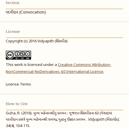
Section
પદવીદાન (Convocation)
License
Copyright (c) 2016 Vidyapith (વિદ્યાપીઠ)
This work is licensed under a
Creative Commons Attribution-
NonCommercial-NoDerivatives 4.0 International License
.
License Terms
How to Cite
Guha, R. (2016). મુખ્ય મહેમાનશ્રીનું પ્રવચન : ગૂજરાત વિદ્યાપીઠના 63 (ત્રેસઠ)માં
પદવીદાન પ્રસંગે મુખ્ય મહેમાનશ્રી રામચંદ્ર ગુહાનું દીક્ષાંત પ્રવચન .
Vidyapith (વિદ્યાપીઠ)
,
54
(4), 104-115.