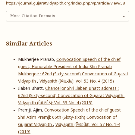
https://journal.gujaratvidyapith.org/index.php/vp/article/view/58
More Citation Formats
Similar Articles
Mukherjee Pranab,
Convocation Speech of the chief
guest, Honorable President of India Shri Pranab
Mukherjee : 62nd (Sixty-second) Convocation of Gujarat
Vidyapith
,
Vidyapith (વિદ્યાપીઠ): Vol. 53 No. 4 (2015)
Ilaben Bhatt,
Chancellor Shri Ilaben Bhatt address :
62nd (Sixty-second) Convocation of Gujarat Vidyapith
,
Vidyapith (વિદ્યાપીઠ): Vol. 53 No. 4 (2015)
Premji, Ajim,
Convocation Speech of the chief guest
Shri Azim Premji: 66th (Sixty-sixth) Convocation of
Gujarat Vidyapith
,
Vidyapith (વિદ્યાપીઠ): Vol. 57 No. 1-4
(2019)