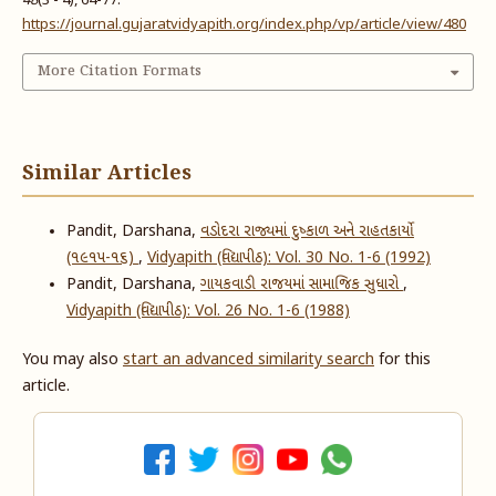
48
(3 - 4), 64-77.
https://journal.gujaratvidyapith.org/index.php/vp/article/view/480
More Citation Formats
Similar Articles
Pandit, Darshana,
વડોદરા રાજ્યમાં દુષ્કાળ અને રાહતકાર્યો
(૧૯૧૫-૧૬)
,
Vidyapith (વિદ્યાપીઠ): Vol. 30 No. 1-6 (1992)
Pandit, Darshana,
ગાયકવાડી રાજયમાં સામાજિક સુધારો
,
Vidyapith (વિદ્યાપીઠ): Vol. 26 No. 1-6 (1988)
You may also
start an advanced similarity search
for this
article.