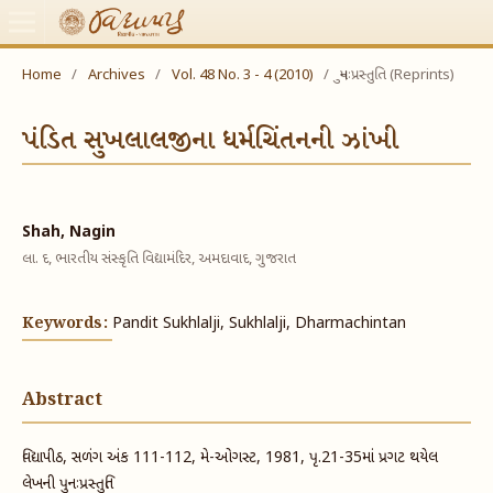
Home
/
Archives
/
Vol. 48 No. 3 - 4 (2010)
/
પુનઃપ્રસ્તુતિ (Reprints)
પંડિત સુખલાલજીના ધર્મચિંતનની ઝાંખી
Shah, Nagin
લા. દ, ભારતીય સંસ્કૃતિ વિદ્યામંદિર, અમદાવાદ, ગુજરાત
Keywords:
Pandit Sukhlalji, Sukhlalji, Dharmachintan
Abstract
વિદ્યાપીઠ, સળંગ અંક 111-112, મે-ઓગસ્ટ, 1981, પૃ.21-35માં પ્રગટ થયેલ
લેખની પુનઃપ્રસ્તુતિ