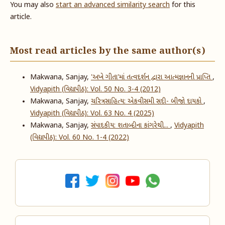
You may also
start an advanced similarity search
for this
article.
Most read articles by the same author(s)
Makwana, Sanjay,
'અખે ગીતા'માં તત્વદર્શન દ્વારા આત્મજ્ઞાનની પ્રાપ્તિ
,
Vidyapith (વિદ્યાપીઠ): Vol. 50 No. 3-4 (2012)
Makwana, Sanjay,
ચરિત્રસાહિત્ય: એકવીસમી સદી- બીજો દાયકો
,
Vidyapith (વિદ્યાપીઠ): Vol. 63 No. 4 (2025)
Makwana, Sanjay,
સંપાદકીય: શતાબ્દીના કાંગરેથી...
,
Vidyapith
(વિદ્યાપીઠ): Vol. 60 No. 1-4 (2022)