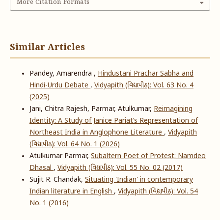
More Citation Formats
Similar Articles
Pandey, Amarendra ,
Hindustani Prachar Sabha and
Hindi-Urdu Debate
,
Vidyapith (વિદ્યાપીઠ): Vol. 63 No. 4
(2025)
Jani, Chitra Rajesh, Parmar, Atulkumar,
Reimagining
Identity: A Study of Janice Pariat’s Representation of
Northeast India in Anglophone Literature
,
Vidyapith
(વિદ્યાપીઠ): Vol. 64 No. 1 (2026)
Atulkumar Parmar,
Subaltern Poet of Protest: Namdeo
Dhasal
,
Vidyapith (વિદ્યાપીઠ): Vol. 55 No. 02 (2017)
Sujit R. Chandak,
Situating 'Indian' in contemporary
Indian literature in English
,
Vidyapith (વિદ્યાપીઠ): Vol. 54
No. 1 (2016)