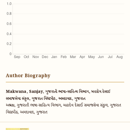
Author Biography
Makwana, Sanjay, ગુજરાતી ભાષા-સાહિત્ય વિભાગ, મહાદેવ દેસાઈ
સમાજસેવા સંકુલ, ગૂજરાત વિદ્યાપીઠ, અમદાવાદ, ગુજરાત
અધ્યક્ષ, ગુજરાતી ભાષા-સાહિત્ય વિભાગ, મહાદેવ દેસાઈ સમાજસેવા સંકુલ, ગૂજરાત
વિદ્યાપીઠ, અમદાવાદ, ગુજરાત