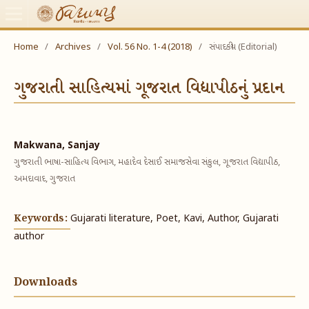
Home
/
Archives
/
Vol. 56 No. 1-4 (2018)
/
સંપાદકીય (Editorial)
ગુજરાતી સાહિત્યમાં ગૂજરાત વિદ્યાપીઠનું પ્રદાન
Makwana, Sanjay
ગુજરાતી ભાષા-સાહિત્ય વિભાગ, મહાદેવ દેસાઈ સમાજસેવા સંકુલ, ગૂજરાત વિદ્યાપીઠ,
અમદાવાદ, ગુજરાત
Keywords:
Gujarati literature, Poet, Kavi, Author, Gujarati
author
Downloads